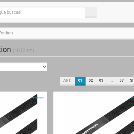
Vention
tion
(1012 art.)
ANT.
01
02
03
...
57
SI