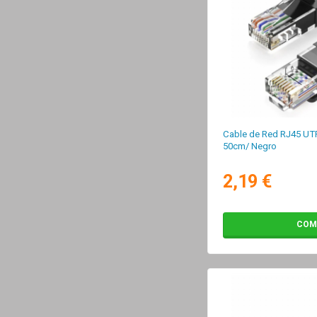
Cable de Red RJ45 UTP
50cm/ Negro
2,19 €
COM