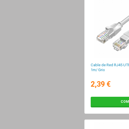
Cable de Red RJ45 UTP
1m/ Gris
2,39 €
COM