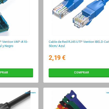
P Vention VAP-A10-
Cable de Red RJ45 UTP Vention IBELD Cat
ul y Negro
50cm/ Azul
2,19 €
PRAR
COMPRAR