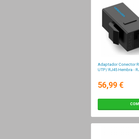
Adaptador Conector R
UTP/ RJ45 Hembra - R
56,99 €
COM