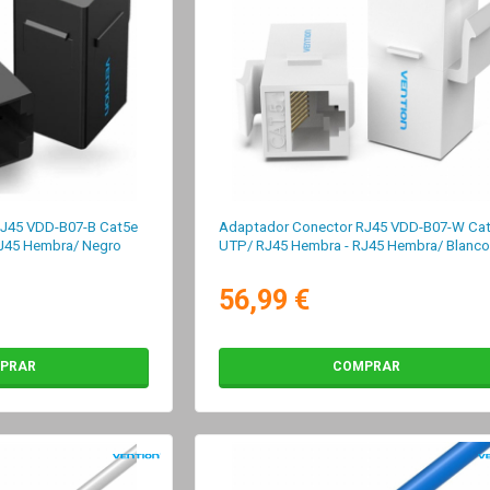
J45 VDD-B07-B Cat5e
Adaptador Conector RJ45 VDD-B07-W Ca
J45 Hembra/ Negro
UTP/ RJ45 Hembra - RJ45 Hembra/ Blanc
56,99 €
PRAR
COMPRAR