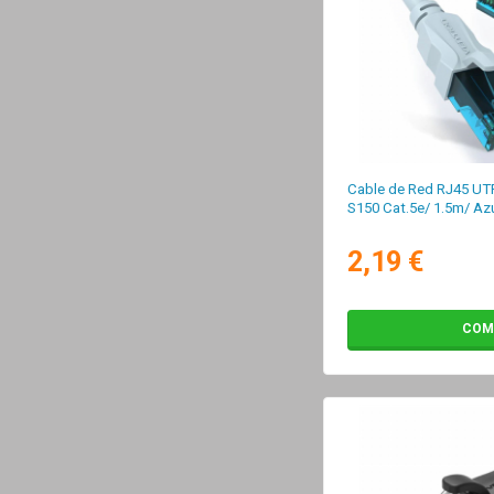
Cable de Red RJ45 UT
S150 Cat.5e/ 1.5m/ Az
2,19 €
COM