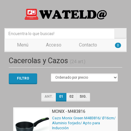
Menú
Acceso
Contacto
0
Cacerolas y Cazos
(24 art.)
FILTRO
ANT.
01
02
SIG.
MONIX - M483816
Cazo Monix Green M483816/ Ø16cm/
Aluminio forjado/ Apto para
Inducción