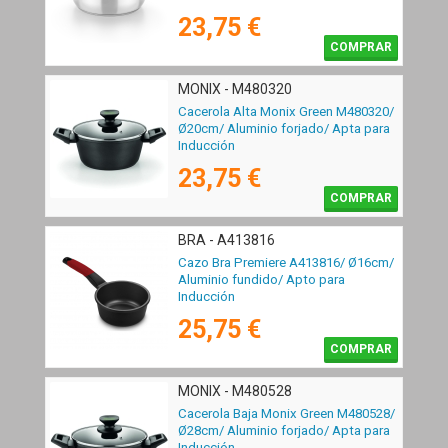
23,75 €
COMPRAR
MONIX - M480320
Cacerola Alta Monix Green M480320/
Ø20cm/ Aluminio forjado/ Apta para
Inducción
23,75 €
COMPRAR
BRA - A413816
Cazo Bra Premiere A413816/ Ø16cm/
Aluminio fundido/ Apto para
Inducción
25,75 €
COMPRAR
MONIX - M480528
Cacerola Baja Monix Green M480528/
Ø28cm/ Aluminio forjado/ Apta para
Inducción