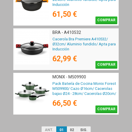
Inducción
61,50 €
COMPRAR
BRA - A410532
Cacerola Bra Premiere A410532/
Ø32cm/ Aluminio fundido/ Apta para
Inducción
62,99 €
COMPRAR
MONIX - M509900
Pack Batería de Cocina Monix Forest
M509900/ Cazo Ø16cm/ Cacerolas
bajas Ø24 - 28cm/ Cacerolas Ø20cm/
Acero Inoxidable/ Apta para
66,50 €
Inducción
COMPRAR
ANT.
01
02
SIG.