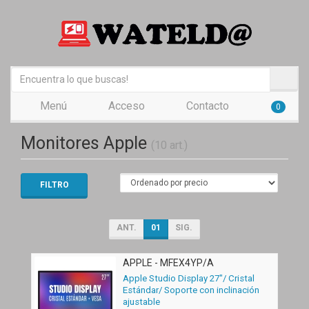
Menú
Acceso
Contacto
0
Monitores Apple
(10 art.)
FILTRO
ANT.
01
SIG.
APPLE - MFEX4YP/A
Apple Studio Display 27"/ Cristal
Estándar/ Soporte con inclinación
ajustable