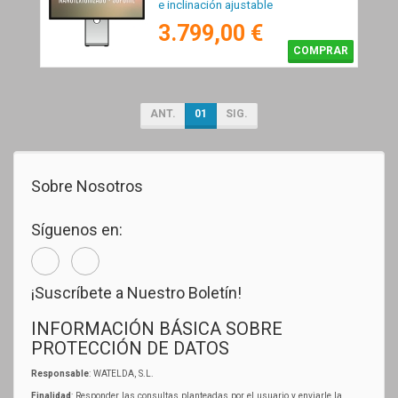
e inclinación ajustable
3.799,00 €
COMPRAR
ANT.
01
SIG.
Sobre Nosotros
Síguenos en:
¡Suscríbete a Nuestro Boletín!
INFORMACIÓN BÁSICA SOBRE
PROTECCIÓN DE DATOS
Responsable
: WATELDA, S.L.
Finalidad
: Responder las consultas planteadas por el usuario y enviarle la