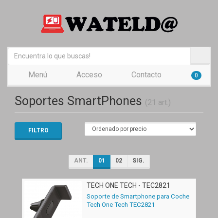
Menú
Acceso
Contacto
0
Soportes SmartPhones
(21 art.)
FILTRO
ANT.
01
02
SIG.
TECH ONE TECH - TEC2821
Soporte de Smartphone para Coche
Tech One Tech TEC2821