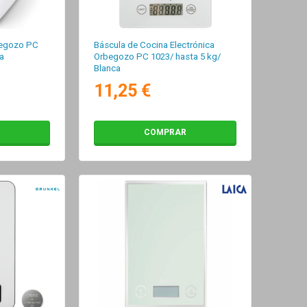
begozo PC
Báscula de Cocina Electrónica
a
Orbegozo PC 1023/ hasta 5 kg/
Blanca
11,25 €
COMPRAR