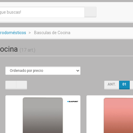
ctrodomésticos
Basculas de Cocina
Cocina
(17 art.)
ANT.
01