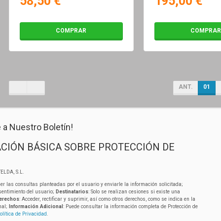
58,50 €
195,00 €
COMPRAR
COMPRAR
ANT.
01
 a Nuestro Boletín!
CIÓN BÁSICA SOBRE PROTECCIÓN DE
ELDA, S.L.
er las consultas planteadas por el usuario y enviarle la información solicitada;
sentimiento del usuario;
Destinatarios
: Solo se realizan cesiones si existe una
erechos
: Acceder, rectificar y suprimir, así como otros derechos, como se indica en la
nal;
Información Adicional
: Puede consultar la información completa de Protección de
olítica de Privacidad
.