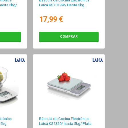
trónica
Báscula de Cocina Electrónica
hasta 5kg/
Laica KS1019W/ Hasta 5kg
17,99 €
COMPRAR
trónica
Báscula de Cocina Electrónica
 5kg
Laica KS1320/ hasta 5kg/ Plata