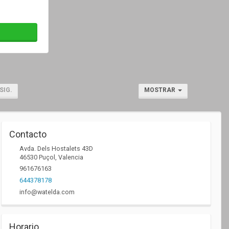
SIG.
MOSTRAR
Contacto
Avda. Dels Hostalets 43D
46530
Puçol
,
Valencia
961676163
644378178
info@watelda.com
Horario