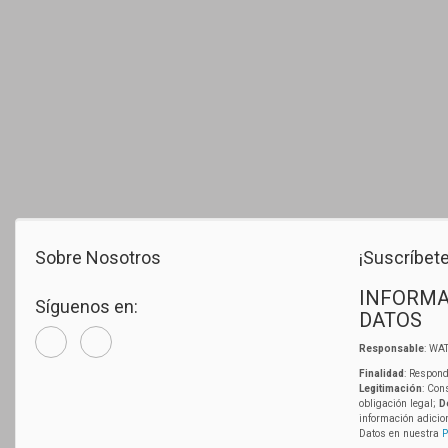
Sobre Nosotros
¡Suscríbete
INFORMA
Síguenos en:
DATOS
Responsable
: WAT
Finalidad
: Respond
Legitimación
: Con
obligación legal;
D
información adicio
Datos en nuestra
P