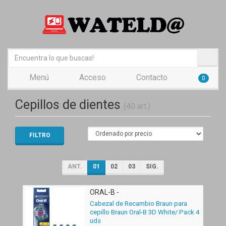
Menú
Acceso
Contacto
0
Cepillos de dientes
(40 art.)
FILTRO
ANT.
01
02
03
SIG.
ORAL-B -
Cabezal de Recambio Braun para
cepillo Braun Oral-B 3D White/ Pack 4
uds