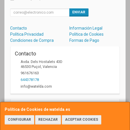
ENVIAR
Contacto
Información Legal
Política Privacidad
Política de Cookies
Condiciones de Compra
Formas de Pago
Contacto
Avda. Dels Hostalets 43D
46530
Puçol
,
Valencia
961676163
644378178
info@watelda.com
Horario
Política de Cookies de watelda.es
10 a 13,30h y de 17,30 a 20,30h
CONFIGURAR
RECHAZAR
ACEPTAR COOKIES