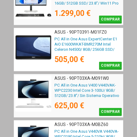
16GB/ 512GB SSD/ 23.8"/ Win11 Pro
1.299,00 €
COMPRAR
ASUS - 90PT0391-M01FZ0
PC All in One Asus ExpertCenter E1
AiO E1600WKAT-BMR270M Intel
Celeron N4500/ 8GB/ 256GB SSD/
15.6" Táctil/ Sin Sistema Operativo
505,00 €
COMPRAR
ASUS - 90PT03XA-M091W0
PC All in One Asus V400 V440VAK-
WPC2230 Intel Core 3-100U/ 8GB/
512GB/ 23.8"/ Sin Sistema Operativo
625,00 €
COMPRAR
ASUS - 90PT03XA-M0BZ60
PC All in One Asus V440VA V440VA-
WPC0190 Intel Core 5-210H/ 8GB/