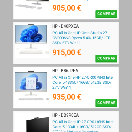
905,00 €
COMPRAR
HP - D40PXEA
PC All in One HP OmniStudio 27-
CV0006NS Ryzen 5 40/ 16GB/ 1TB
SSD/ 27"/ Win11
915,00 €
COMPRAR
HP - B86J7EA
PC All in One HP 27-CR0079NS Intel
Core i5-1335U/ 16GB/ 512GB SSD/
27"/ Win11
935,00 €
COMPRAR
HP - DB9R0EA
PC All in One HP 27-CR0118NS Intel
Core i5-1334U/ 16GB/ 512GB SSD/
27"/ Sin Sistema Operativo