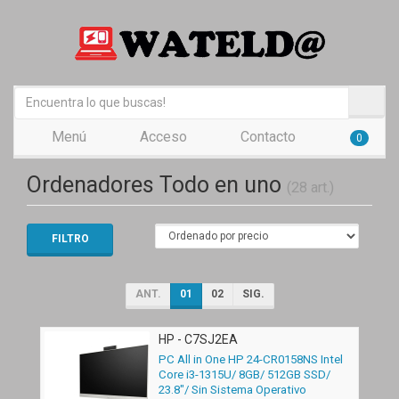
Menú
Acceso
Contacto
0
Ordenadores Todo en uno
(28 art.)
FILTRO
ANT.
01
02
SIG.
HP - C7SJ2EA
PC All in One HP 24-CR0158NS Intel
Core i3-1315U/ 8GB/ 512GB SSD/
23.8"/ Sin Sistema Operativo