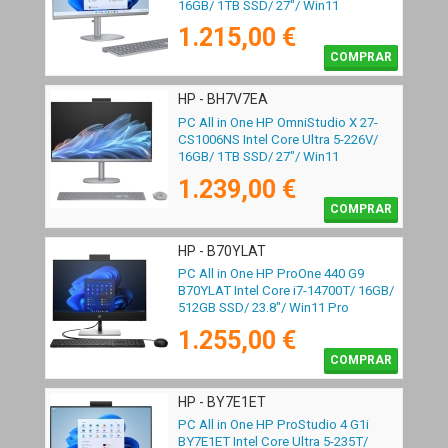
16GB/ 1TB SSD/ 27"/ Win11
1.215,00 €
COMPRAR
HP - BH7V7EA
PC All in One HP OmniStudio X 27-
CS1006NS Intel Core Ultra 5-226V/
16GB/ 1TB SSD/ 27"/ Win11
1.239,00 €
COMPRAR
HP - B70YLAT
PC All in One HP ProOne 440 G9
B70YLAT Intel Core i7-14700T/ 16GB/
512GB SSD/ 23.8"/ Win11 Pro
1.255,00 €
COMPRAR
HP - BY7E1ET
PC All in One HP ProStudio 4 G1i
BY7E1ET Intel Core Ultra 5-235T/