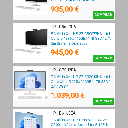
935,00 €
COMPRAR
HP - B86JGEA
PC All in One HP 27-CR0077NS Intel
Core i5-1335U/ 16GB/ 1TB SSD/ 27"/
Sin Sistema Operativo
945,00 €
COMPRAR
HP - C7SJ3EA
PC All in One HP 27-CR2013NS Intel
Core Ultra 5-225U/ 16GB/ 1TB SSD/
27"/ Win11
1.039,00 €
COMPRAR
HP - B61L6EA
PC All in One HP OmniStudio X 27-
CS0011NS Intel Core Ultra 5-125H/