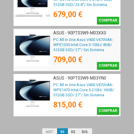
512GB SSD/ 23.8"/ Sin Sistema
Operativo
679,00 €
COMPRAR
ASUS - 90PT03W9-M03XX0
PC All in One Asus V400 V470VAK-
WPE1330 Intel Core 3-100U/ 8GB/
512GB SSD/ 27"/ Sin Sistema
Operativo
709,00 €
COMPRAR
ASUS - 90PT03W9-M03YN0
PC All in One Asus V400 V470VAK-
WPE1470 Intel Core 5-210H/ 16GB/
512GB SSD/ 27"/ Sin Sistema
Operativo
815,00 €
COMPRAR
ANT.
01
02
SIG.