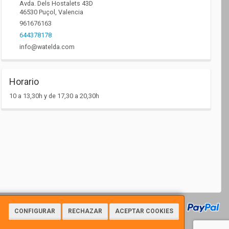
Avda. Dels Hostalets 43D
46530
Puçol
,
Valencia
961676163
644378178
info@watelda.com
Horario
10 a 13,30h y de 17,30 a 20,30h
CONFIGURAR
RECHAZAR
ACEPTAR COOKIES
7112 - Tfno: 961676163