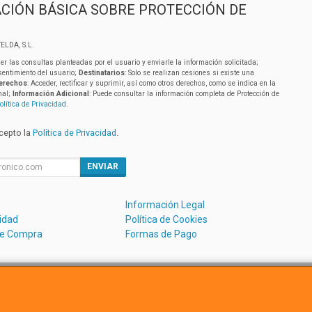
CIÓN BÁSICA SOBRE PROTECCIÓN DE
ELDA, S.L.
er las consultas planteadas por el usuario y enviarle la información solicitada;
sentimiento del usuario;
Destinatarios
: Solo se realizan cesiones si existe una
erechos
: Acceder, rectificar y suprimir, así como otros derechos, como se indica en la
nal;
Información Adicional
: Puede consultar la información completa de Protección de
olítica de Privacidad
.
acepto la
Política de Privacidad
.
ENVIAR
Información Legal
cidad
Política de Cookies
de Compra
Formas de Pago
Avda. Dels Hostalets 43D, 46530, Valencia, España. - C.I.F.:B5488