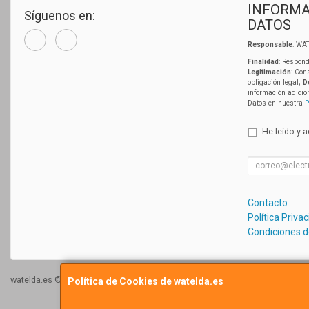
INFORMA
Síguenos en:
DATOS
Responsable
: WAT
Finalidad
: Respond
Legitimación
: Con
obligación legal;
D
información adicio
Datos en nuestra
P
He leído y 
Contacto
Política Priva
Condiciones 
watelda.es © 2026
Política de Cookies de watelda.es