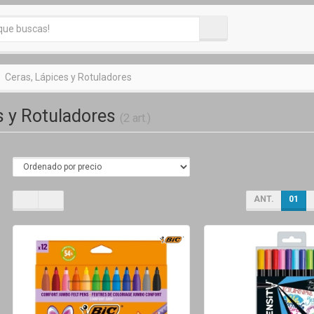
Ceras, Lápices y Rotuladores
s y Rotuladores
(2 art.)
ANT.
01