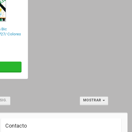
 Bic
727/ Colores
SIG.
MOSTRAR
Contacto