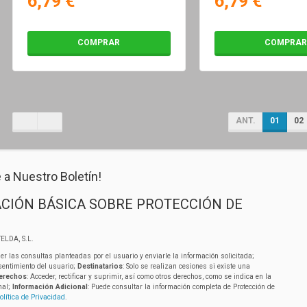
6,79 €
6,79 €
COMPRAR
COMPRAR
ANT.
01
02
 a Nuestro Boletín!
CIÓN BÁSICA SOBRE PROTECCIÓN DE
ELDA, S.L.
er las consultas planteadas por el usuario y enviarle la información solicitada;
sentimiento del usuario;
Destinatarios
: Solo se realizan cesiones si existe una
erechos
: Acceder, rectificar y suprimir, así como otros derechos, como se indica en la
nal;
Información Adicional
: Puede consultar la información completa de Protección de
olítica de Privacidad
.