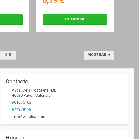
6,79 €
COMPRAR
SIG.
MOSTRAR
Contacto
Avda. Dels Hostalets 43D
46530
Puçol
,
Valencia
961676163
644378178
info@watelda.com
Horario