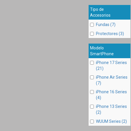
Tipo de
Accesorios
Fundas (7)
Protectores (3)
Modelo
SmartPhone
iPhone 17 Series
(21)
iPhone Air Series
(7)
iPhone 16 Series
(4)
iPhone 13 Series
(2)
WUUM Series (2)