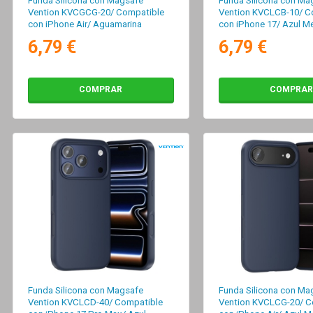
Funda Silicona con Magsafe
Funda Silicona con Ma
Vention KVCGCG-20/ Compatible
Vention KVCLCB-10/ C
con iPhone Air/ Aguamarina
con iPhone 17/ Azul M
6,79 €
6,79 €
COMPRAR
COMPRAR
Funda Silicona con Magsafe
Funda Silicona con Ma
Vention KVCLCD-40/ Compatible
Vention KVCLCG-20/ C