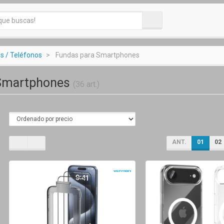
 / Teléfonos
Fundas para Smartphones
 Smartphones
(36 art.)
ANT.
01
02