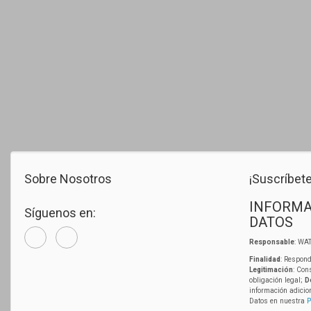
Sobre Nosotros
¡Suscríbete
INFORMA
Síguenos en:
DATOS
Responsable
: WAT
Finalidad
: Respond
Legitimación
: Con
obligación legal;
D
información adicio
Datos en nuestra
P