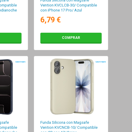
gsafe
Funda Silicona con Magsafe
ompatible
Vention KVCLCB-30/ Compatible
edianoche
con iPhone 17 Pro/ Azul
Medianoche
6,79 €
COMPRAR
gsafe
Funda Silicona con Magsafe
ompatible
Vention KVCNCB-10/ Compatible