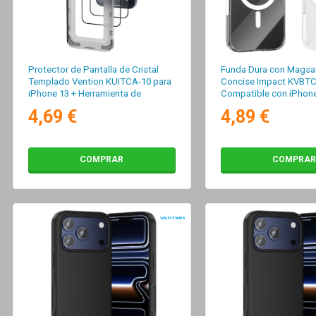
Protector de Pantalla de Cristal
Funda Dura con Magsa
Templado Vention KUITCA-10 para
Concise Impact KVBTC
iPhone 13 + Herramienta de
Compatible con iPhone
Instalación Antipolvo
Transparente
4,69 €
4,89 €
COMPRAR
COMPRAR