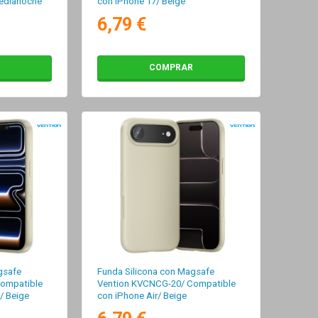
Medianoche
con iPhone 17/ Beige
6,79 €
COMPRAR
gsafe
Funda Silicona con Magsafe
ompatible
Vention KVCNCG-20/ Compatible
/ Beige
con iPhone Air/ Beige