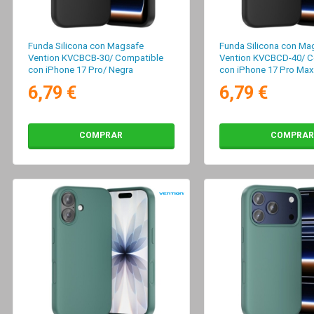
Funda Silicona con Magsafe
Funda Silicona con Ma
Vention KVCBCB-30/ Compatible
Vention KVCBCD-40/ C
con iPhone 17 Pro/ Negra
con iPhone 17 Pro Max
6,79 €
6,79 €
COMPRAR
COMPRAR