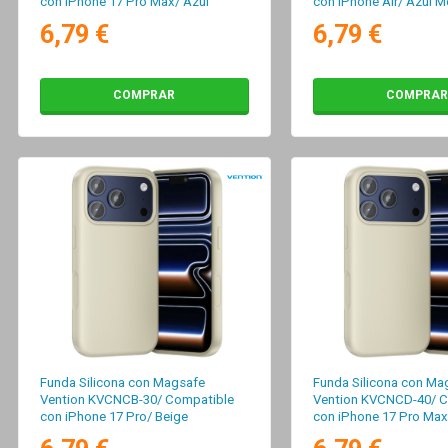
con iPhone 17 Pro Max/ Azul
con iPhone Air/ Azul 
Medianoche
6,79 €
6,79 €
COMPRAR
COMPRAR
Funda Silicona con Magsafe
Funda Silicona con Ma
Vention KVCNCB-30/ Compatible
Vention KVCNCD-40/ C
con iPhone 17 Pro/ Beige
con iPhone 17 Pro Max