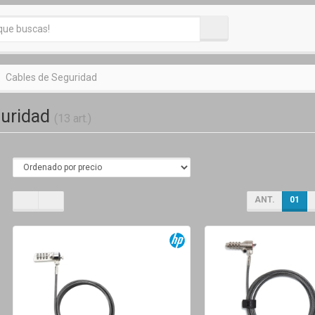
Cables de Seguridad
guridad
(13 art.)
ANT.
01