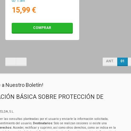
G/ 1.5m
15,99 €
COMPRAR
ANT.
01
 a Nuestro Boletín!
CIÓN BÁSICA SOBRE PROTECCIÓN DE
ELDA, S.L.
er las consultas planteadas por el usuario y enviarle la información solicitada;
sentimiento del usuario;
Destinatarios
: Solo se realizan cesiones si existe una
erechos
: Acceder, rectificar y suprimir, así como otros derechos, como se indica en la