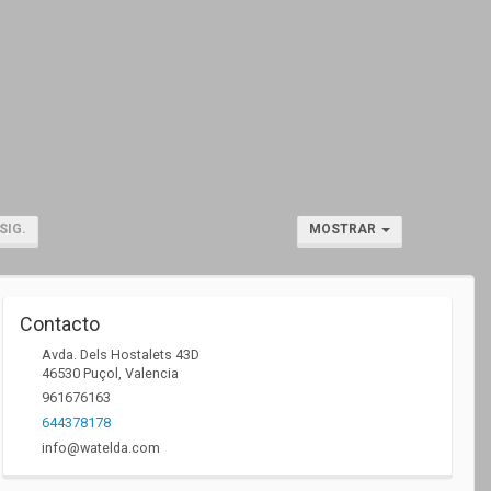
SIG.
MOSTRAR
Contacto
Avda. Dels Hostalets 43D
46530
Puçol
,
Valencia
961676163
644378178
info@watelda.com