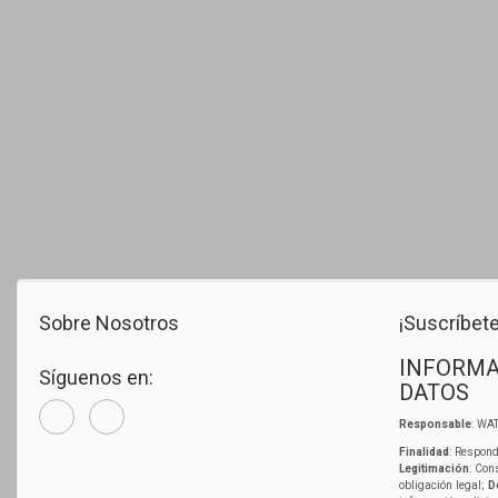
Sobre Nosotros
¡Suscríbete
INFORMA
Síguenos en:
DATOS
Responsable
: WAT
Finalidad
: Respond
Legitimación
: Con
obligación legal;
D