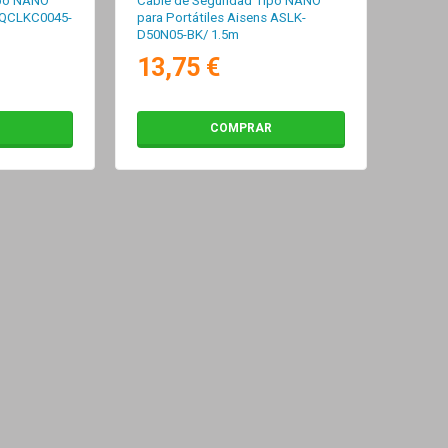
ipo NANO
Cable de Seguridad Tipo NANO
 TQCLKC0045-
para Portátiles Aisens ASLK-
D50N05-BK/ 1.5m
13,75 €
COMPRAR