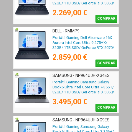
32GB/ 1TB SSD/ GeForce RTX 5060/
16"/ Win11
2.269,00 €
COMPRAR
DELL - RMMP9
Portátil Gaming Dell Alienware 16X
Aurora Intel Core Ultra 9-275HX/
32GB/ 1TB SSD/ GeForce RTX 5070/
16"/ Win11
2.859,00 €
COMPRAR
SAMSUNG - NP964UJH-XG4ES
Portátil Gaming Samsung Galaxy
Book6 Ultra Intel Core Ultra 7-356H/
32GB/ 1TB SSD/ GeForce RTX 5060/
16" Táctil/ Win11 Pro
3.495,00 €
COMPRAR
SAMSUNG - NP964UJH-XG9ES
Portátil Gaming Samsung Galaxy
Book6 Ultra Intel Core Ultra 7-356H/