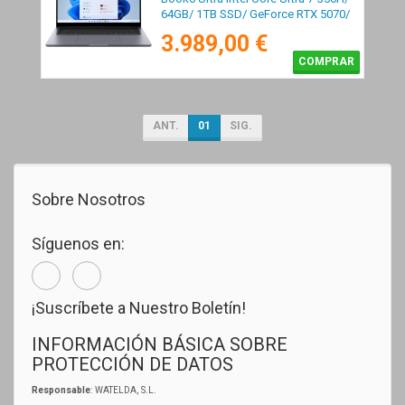
64GB/ 1TB SSD/ GeForce RTX 5070/
16" Táctil/ Win11 Pro
3.989,00 €
COMPRAR
ANT.
01
SIG.
Sobre Nosotros
Síguenos en:
¡Suscríbete a Nuestro Boletín!
INFORMACIÓN BÁSICA SOBRE
PROTECCIÓN DE DATOS
Responsable
: WATELDA, S.L.