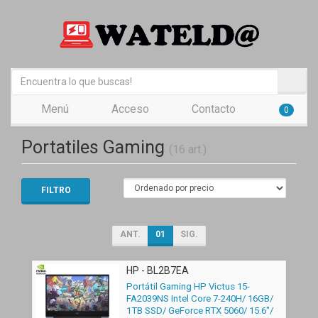
Menú
Acceso
Contacto
0
Portatiles Gaming
(16 art.)
FILTRO
ANT.
01
SIG.
HP - BL2B7EA
Portátil Gaming HP Victus 15-
FA2039NS Intel Core 7-240H/ 16GB/
1TB SSD/ GeForce RTX 5060/ 15.6"/