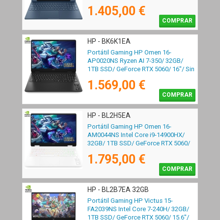
Sin Sistema Operativo
1.405,00 €
COMPRAR
HP - BK6K1EA
Portátil Gaming HP Omen 16-
AP0020NS Ryzen AI 7-350/ 32GB/
1TB SSD/ GeForce RTX 5060/ 16"/ Sin
Sistema Operativo
1.569,00 €
COMPRAR
HP - BL2H5EA
Portátil Gaming HP Omen 16-
AM0044NS Intel Core i9-14900HX/
32GB/ 1TB SSD/ GeForce RTX 5060/
16"/ Sin Sistema Operativo
1.795,00 €
COMPRAR
HP - BL2B7EA 32GB
Portátil Gaming HP Victus 15-
FA2039NS Intel Core 7-240H/ 32GB/
1TB SSD/ GeForce RTX 5060/ 15.6"/