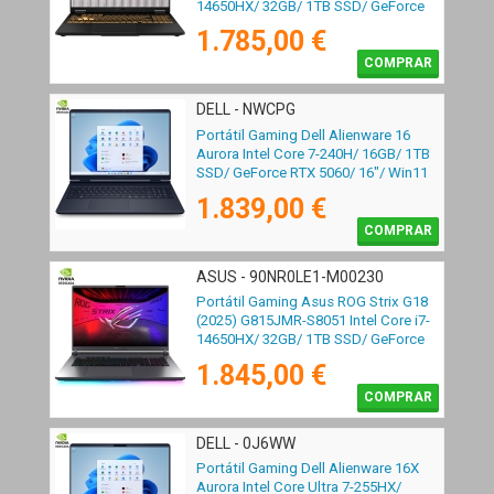
14650HX/ 32GB/ 1TB SSD/ GeForce
RTX 5070/ 16"/ Sin Sistema Operativo
1.785,00 €
COMPRAR
DELL - NWCPG
Portátil Gaming Dell Alienware 16
Aurora Intel Core 7-240H/ 16GB/ 1TB
SSD/ GeForce RTX 5060/ 16"/ Win11
1.839,00 €
COMPRAR
ASUS - 90NR0LE1-M00230
Portátil Gaming Asus ROG Strix G18
(2025) G815JMR-S8051 Intel Core i7-
14650HX/ 32GB/ 1TB SSD/ GeForce
RTX 5060/ 18"/ Sin Sistema Operativo
1.845,00 €
COMPRAR
DELL - 0J6WW
Portátil Gaming Dell Alienware 16X
Aurora Intel Core Ultra 7-255HX/