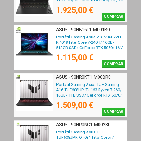
Sistema Operativo
1.925,00 €
COMPRAR
ASUS - 90NB16L1-M001B0
Portátil Gaming Asus V16 V3607VH-
RP019 Intel Core 7-240H/ 16GB/
512GB SSD/ GeForce RTX 5050/ 16"/
Sin Sistema Operativo
1.115,00 €
COMPRAR
ASUS - 90NR0KT1-M00BR0
Portátil Gaming Asus TUF Gaming
A16 TUF608UP-TU163 Ryzen 7 260/
16GB/ 1TB SSD/ GeForce RTX 5070/
16"/ Sin Sistema Operativo
1.509,00 €
COMPRAR
ASUS - 90NR0NG1-M00230
Portátil Gaming Asus TUF
TUF608JPR-QT031 Intel Core i7-