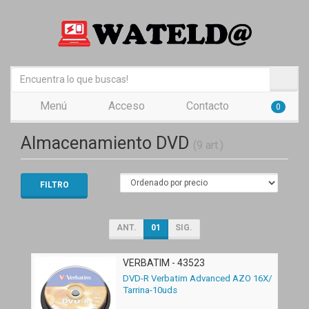
Menú
Acceso
Contacto
0
Almacenamiento DVD
(9 art.)
FILTRO
ANT.
01
SIG.
VERBATIM - 43523
DVD-R Verbatim Advanced AZO 16X/
Tarrina-10uds