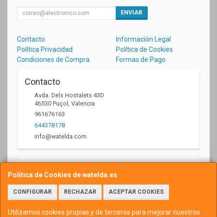
ENVIAR
Contacto
Información Legal
Política Privacidad
Política de Cookies
Condiciones de Compra
Formas de Pago
Contacto
Avda. Dels Hostalets 43D
46530
Puçol
,
Valencia
961676163
644378178
info@watelda.com
Horario
Política de Cookies de watelda.es
10 a 13,30h y de 17,30 a 20,30h
CONFIGURAR
RECHAZAR
ACEPTAR COOKIES
Utilizamos cookies propias y de terceros para mejorar nuestros