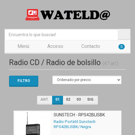
Menú
Acceso
Contacto
0
Radio CD / Radio de bolsillo
(47 art.)
FILTRO
ANT.
01
02
03
SIG.
SUNSTECH - RPS42BLISBK
Radio Portátil Sunstech
RPS42BLISBK/ Negra