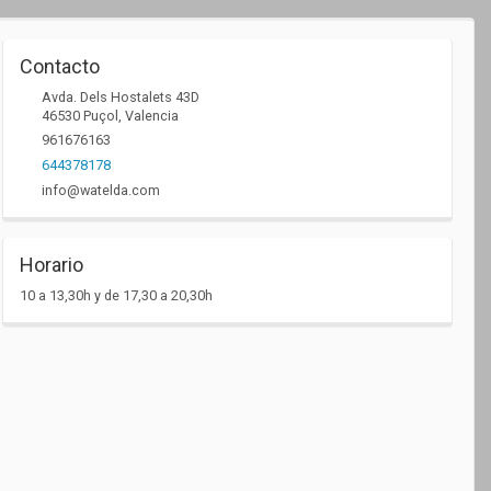
Contacto
Avda. Dels Hostalets 43D
46530
Puçol
,
Valencia
961676163
644378178
info@watelda.com
Horario
10 a 13,30h y de 17,30 a 20,30h