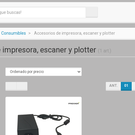
/ Consumibles
Accesorios de impresora, escaner y plotter
 impresora, escaner y plotter
(1 art.)
ANT.
01