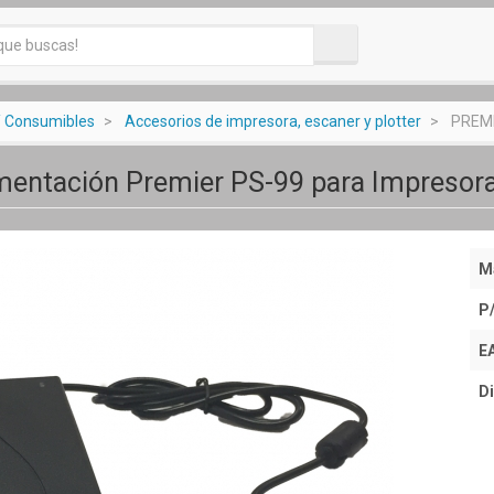
/ Consumibles
Accesorios de impresora, escaner y plotter
PREMI
mentación Premier PS-99 para Impresora
M
P
E
Di