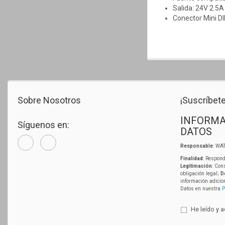
Salida: 24V 2.5A
Conector Mini DI
Sobre Nosotros
¡Suscríbete
INFORMA
Síguenos en:
DATOS
Responsable
: WAT
Finalidad
: Respond
Legitimación
: Con
obligación legal;
D
información adicio
Datos en nuestra
P
He leído y 