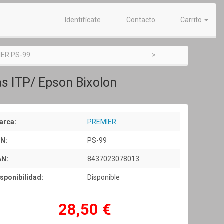
Identifícate
Contacto
Carrito
ER PS-99
s ITP/ Epson Bixolon
arca:
PREMIER
/N:
PS-99
AN:
8437023078013
sponibilidad:
Disponible
28,50 €