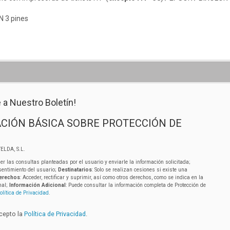
N 3 pines
 a Nuestro Boletín!
CIÓN BÁSICA SOBRE PROTECCIÓN DE
ELDA, S.L.
er las consultas planteadas por el usuario y enviarle la información solicitada;
sentimiento del usuario;
Destinatarios
: Solo se realizan cesiones si existe una
erechos
: Acceder, rectificar y suprimir, así como otros derechos, como se indica en la
nal;
Información Adicional
: Puede consultar la información completa de Protección de
olítica de Privacidad
.
acepto la
Política de Privacidad
.