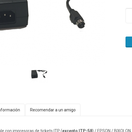
nformación
Recomendar a un amigo
e con impresoras de tickets ITP (
excepto ITP-58
) / EPSON / BIXOLON