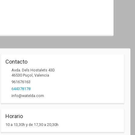
Contacto
Avda. Dels Hostalets 43D
46530
Puçol
,
Valencia
961676163
644378178
info@watelda.com
Horario
10 a 13,30h y de 17,30 a 20,30h