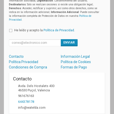
información solicitada;
Legitimación
: Consentimiento del usuario;
Destinatarios
: Solo se realizan cesiones si existe una obligación legal;
Derechos
: Acceder, rectificar y suprimir, así como otros derechos, como se
indica en la información adicional;
Información Adicional
: Puede consultar
la información completa de Protección de Datos en nuestra
Política de
Privacidad
.
He leído y acepto la
Política de Privacidad
.
ENVIAR
Contacto
Información Legal
Política Privacidad
Política de Cookies
Condiciones de Compra
Formas de Pago
Contacto
Avda. Dels Hostalets 43D
46530
Puçol
,
Valencia
961676163
644378178
info@watelda.com