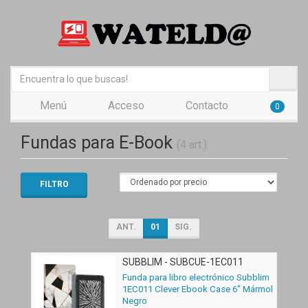
Menú
Acceso
Contacto
0
Fundas para E-Book
(4 art.)
FILTRO
ANT.
01
SIG.
SUBBLIM - SUBCUE-1EC011
Funda para libro electrónico Subblim
1EC011 Clever Ebook Case 6" Mármol
Negro