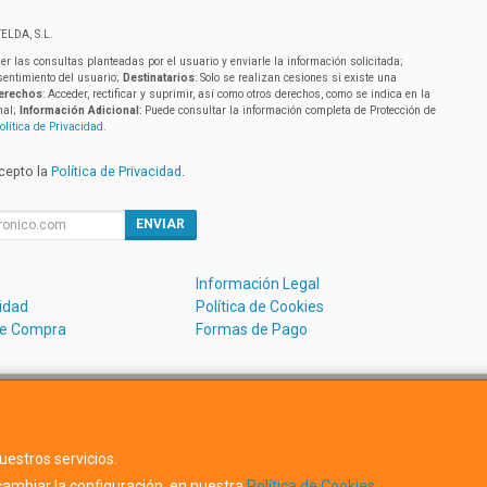
ELDA, S.L.
er las consultas planteadas por el usuario y enviarle la información solicitada;
sentimiento del usuario;
Destinatarios
: Solo se realizan cesiones si existe una
erechos
: Acceder, rectificar y suprimir, así como otros derechos, como se indica en la
nal;
Información Adicional
: Puede consultar la información completa de Protección de
olítica de Privacidad
.
acepto la
Política de Privacidad
.
ENVIAR
Información Legal
cidad
Política de Cookies
de Compra
Formas de Pago
Avda. Dels Hostalets 43D, 46530, Valencia, España. - C.I.F.:B5488
uestros servicios.
ambiar la configuración, en nuestra
Política de Cookies
.