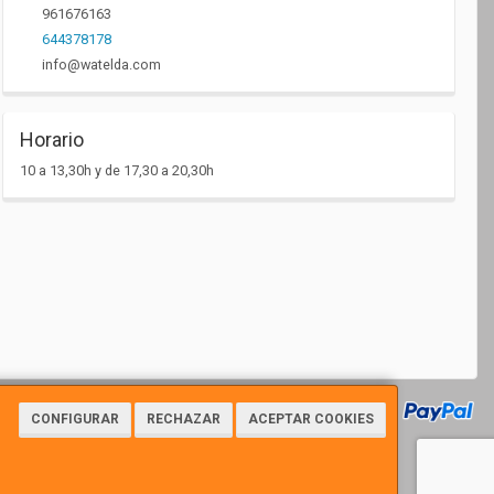
961676163
644378178
info@watelda.com
Horario
10 a 13,30h y de 17,30 a 20,30h
CONFIGURAR
RECHAZAR
ACEPTAR COOKIES
7112 - Tfno: 961676163