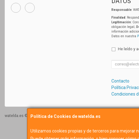
DATOS
Responsable
: WAT
Finalidad
: Respond
Legitimación
: Con
obligación legal;
D
información adicio
Datos en nuestra
P
He leído y 
Contacto
Política Priva
Condiciones 
watelda.es © 2026
Política de Cookies de watelda.es
Utilizamos cookies propias y de terceros para mejorar n
Puede obtener más información, o bien conocer cómo c