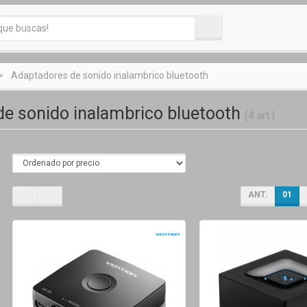
Adaptadores de sonido inalambrico bluetooth
e sonido inalambrico bluetooth
(4 art.)
ANT.
01