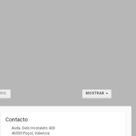
SIG.
MOSTRAR
Contacto
Avda. Dels Hostalets 43D
46530
Puçol
,
Valencia