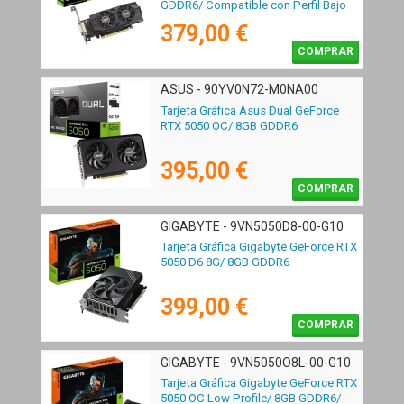
GDDR6/ Compatible con Perfil Bajo
379,00 €
COMPRAR
ASUS - 90YV0N72-M0NA00
Tarjeta Gráfica Asus Dual GeForce
RTX 5050 OC/ 8GB GDDR6
395,00 €
COMPRAR
GIGABYTE - 9VN5050D8-00-G10
Tarjeta Gráfica Gigabyte GeForce RTX
5050 D6 8G/ 8GB GDDR6
399,00 €
COMPRAR
GIGABYTE - 9VN5050O8L-00-G10
Tarjeta Gráfica Gigabyte GeForce RTX
5050 OC Low Profile/ 8GB GDDR6/