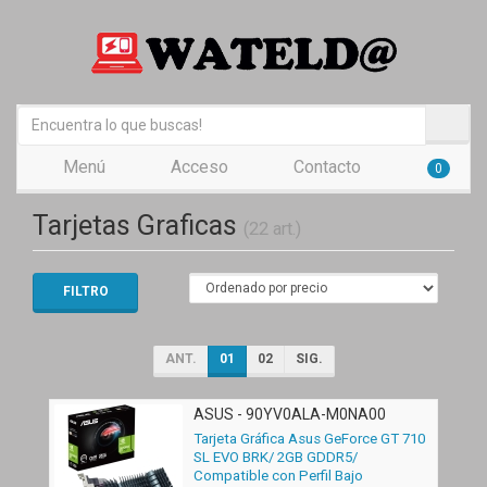
Menú
Acceso
Contacto
0
Tarjetas Graficas
(22 art.)
FILTRO
ANT.
01
02
SIG.
ASUS - 90YV0ALA-M0NA00
Tarjeta Gráfica Asus GeForce GT 710
SL EVO BRK/ 2GB GDDR5/
Compatible con Perfil Bajo