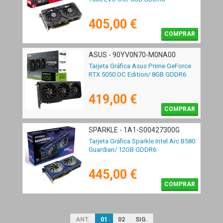
405,00 €
COMPRAR
ASUS - 90YV0N70-M0NA00
Tarjeta Gráfica Asus Prime GeForce
RTX 5050 OC Edition/ 8GB GDDR6
419,00 €
COMPRAR
SPARKLE - 1A1-S00427300G
Tarjeta Gráfica Sparkle Intel Arc B580
Guardian/ 12GB GDDR6
445,00 €
COMPRAR
ANT.
01
02
SIG.