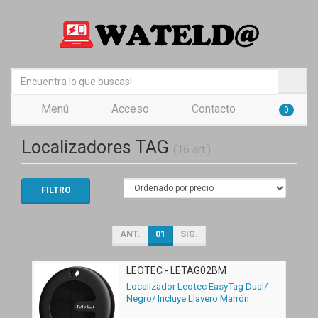
Menú
Acceso
Contacto
0
Localizadores TAG
(16 art.)
FILTRO
ANT.
01
SIG.
LEOTEC - LETAG02BM
Localizador Leotec EasyTag Dual/
Negro/ Incluye Llavero Marrón