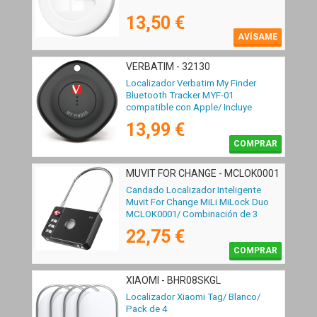
13,50 €
AVÍSAME
VERBATIM - 32130
Localizador Verbatim My Finder
Bluetooth Tracker MYF-01
compatible con Apple/ Incluye
Llavero y Pila/ Negro
13,99 €
COMPRAR
MUVIT FOR CHANGE - MCLOK0001
Candado Localizador Inteligente
Muvit For Change MiLi MiLock Duo
MCLOK0001/ Combinación de 3
Dígitos
22,75 €
COMPRAR
XIAOMI - BHR08SKGL
Localizador Xiaomi Tag/ Blanco/
Pack de 4