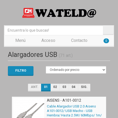
Menú
Acceso
Contacto
0
Alargadores USB
(71 art.)
FILTRO
ANT.
01
02
03
04
SIG.
AISENS - A101-0012
Cable Alargador USB 2.0 Aisens
A101-0012/ USB Macho - USB
Hembra/ Hasta 2.5W/ 60Mbps/ 1m/