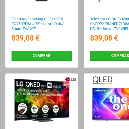
Televisor Samsung QLED Q7F5
Televisor LG QNED Min
TQ75Q7F5AU 75"/ Ultra HD 4K/
QNED72 75QNED72B6A 7
Smart TV/ WiFi
HD 4K/ Smart TV/ WiFi
839,08 €
839,08 €
COMPRAR
COMPRAR