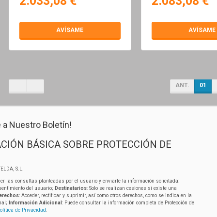
2.033,08 €
2.083,08 €
AVÍSAME
AVÍSAME
ANT.
01
 a Nuestro Boletín!
CIÓN BÁSICA SOBRE PROTECCIÓN DE
ELDA, S.L.
er las consultas planteadas por el usuario y enviarle la información solicitada;
sentimiento del usuario;
Destinatarios
: Solo se realizan cesiones si existe una
erechos
: Acceder, rectificar y suprimir, así como otros derechos, como se indica en la
nal;
Información Adicional
: Puede consultar la información completa de Protección de
olítica de Privacidad
.