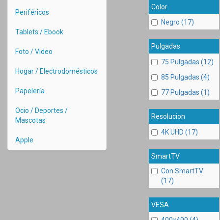
Color
Periféricos
Negro (17)
Tablets / Ebook
Pulgadas
Foto / Video
75 Pulgadas (12)
Hogar / Electrodomésticos
85 Pulgadas (4)
Papelería
77 Pulgadas (1)
Ocio / Deportes /
Resolucion
Mascotas
4K UHD (17)
Apple
SmartTV
Con SmartTV
(17)
VESA
400x400 (4)