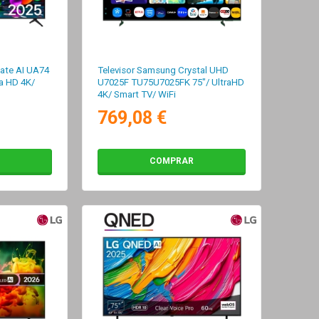
mate AI UA74
Televisor Samsung Crystal UHD
a HD 4K/
U7025F TU75U7025FK 75"/ UltraHD
4K/ Smart TV/ WiFi
769,08 €
COMPRAR