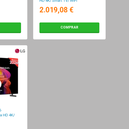
HD 4K/ Smart TV/ WiFi
2.019,08 €
COMPRAR
6
a HD 4K/