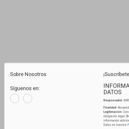
Sobre Nosotros
¡Suscríbete
INFORMA
Síguenos en:
DATOS
Responsable
: WAT
Finalidad
: Respond
Legitimación
: Con
obligación legal;
D
información adicio
Datos en nuestra
P