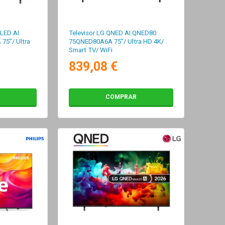
iLED AI
Televisor LG QNED AI QNED80
5"/ Ultra
75QNED80A6A 75"/ Ultra HD 4K/
Smart TV/ WiFi
839,08 €
COMPRAR