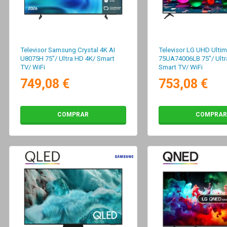
Televisor Samsung Crystal 4K AI
Televisor LG UHD Ulti
U8075H 75"/ Ultra HD 4K/ Smart
75UA74006LB 75"/ Ultr
TV/ WiFi
Smart TV/ WiFi
749,08 €
753,08 €
COMPRAR
COMPRAR