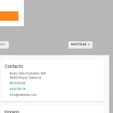
SIG.
MOSTRAR
Contacto
Avda. Dels Hostalets 43D
46530
Puçol
,
Valencia
961676163
644378178
info@watelda.com
Horario