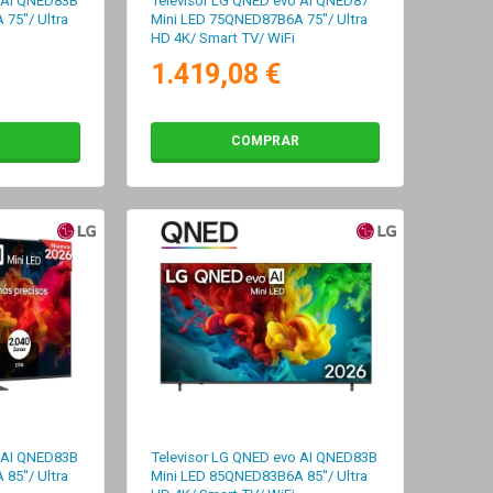
 AI QNED83B
Televisor LG QNED evo AI QNED87
75"/ Ultra
Mini LED 75QNED87B6A 75"/ Ultra
HD 4K/ Smart TV/ WiFi
1.419,08 €
COMPRAR
 AI QNED83B
Televisor LG QNED evo AI QNED83B
85"/ Ultra
Mini LED 85QNED83B6A 85"/ Ultra