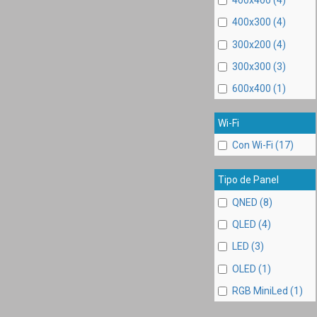
400x300 (4)
300x200 (4)
300x300 (3)
600x400 (1)
Wi-Fi
Con Wi-Fi (17)
Tipo de Panel
QNED (8)
QLED (4)
LED (3)
OLED (1)
RGB MiniLed (1)