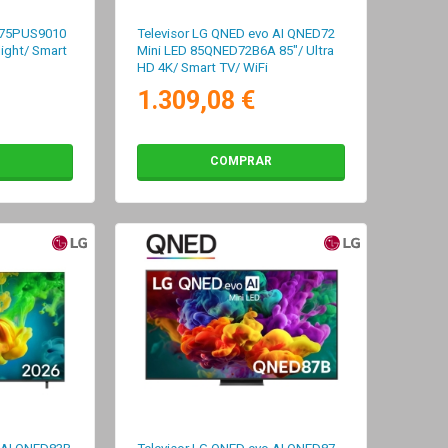
D 75PUS9010
Televisor LG QNED evo AI QNED72
light/ Smart
Mini LED 85QNED72B6A 85"/ Ultra
HD 4K/ Smart TV/ WiFi
1.309,08 €
COMPRAR