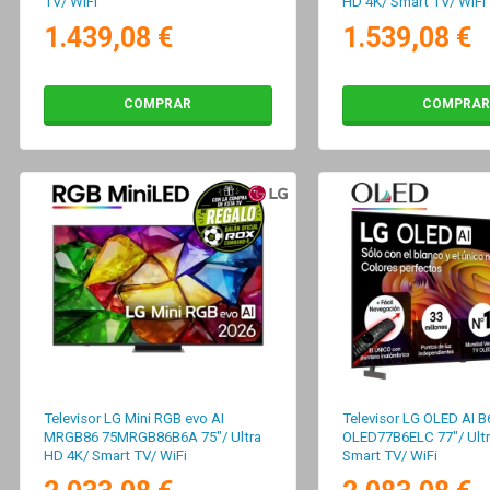
TV/ WiFi
HD 4K/ Smart TV/ WiFi
1.439,08 €
1.539,08 €
COMPRAR
COMPRAR
Televisor LG Mini RGB evo AI
Televisor LG OLED AI B
MRGB86 75MRGB86B6A 75"/ Ultra
OLED77B6ELC 77"/ Ultr
HD 4K/ Smart TV/ WiFi
Smart TV/ WiFi