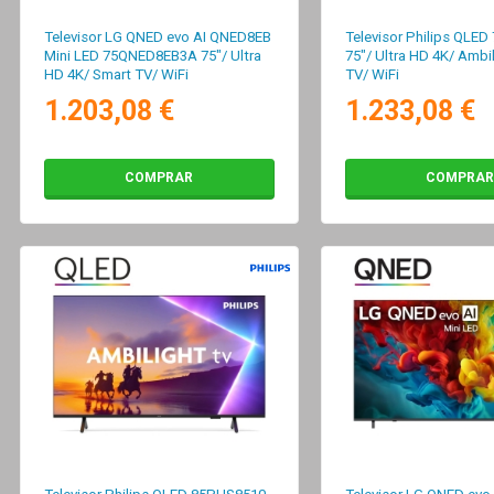
Televisor LG QNED evo AI QNED8EB
Televisor Philips QLE
Mini LED 75QNED8EB3A 75"/ Ultra
75"/ Ultra HD 4K/ Ambi
HD 4K/ Smart TV/ WiFi
TV/ WiFi
1.203,08 €
1.233,08 €
COMPRAR
COMPRAR