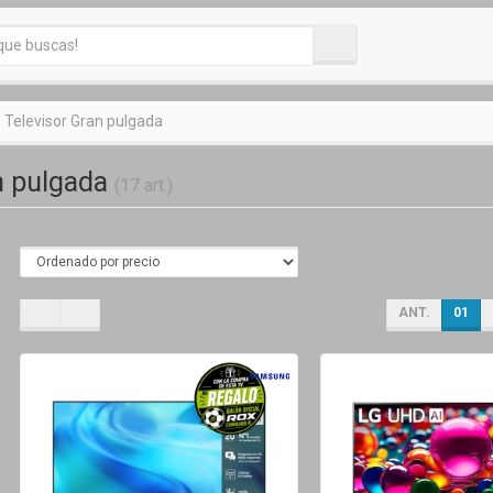
Televisor Gran pulgada
n pulgada
(17 art.)
ANT.
01