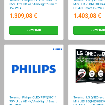
Televisor Philips QLED 85PUS8510
Televisor LG QNED evo
85"/ Ultra HD 4K/ Ambilight/ Smart
Mini LED 75QNED83B6A 
TV/ WiFi
HD 4K/ Smart TV/ WiFi
1.309,08 €
1.403,08 €
COMPRAR
COMPRAR
Televisor Philips QLED 75PQS9011
Televisor LG QNED evo
75"/ Ultra HD 4K/ Ambilight/ Smart
Mini LED 85QNED8EB3A 