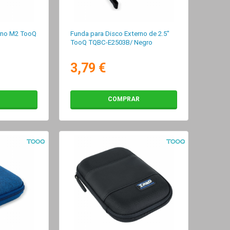
rno M2 TooQ
Funda para Disco Externo de 2.5"
TooQ TQBC-E2503B/ Negro
3,79 €
COMPRAR