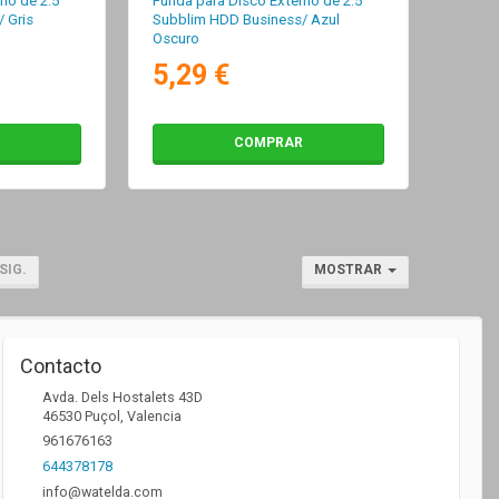
no de 2.5"
Funda para Disco Externo de 2.5"
 Gris
Subblim HDD Business/ Azul
Oscuro
5,29 €
COMPRAR
SIG.
MOSTRAR
Contacto
Avda. Dels Hostalets 43D
46530
Puçol
,
Valencia
961676163
644378178
info@watelda.com