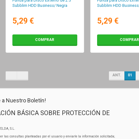
Funda para Disco Externo de 2.5"
Funda para Disco Exter
Subblim HDD Business/ Negra
Subblim HDD Business/
5,29 €
5,29 €
COMPRAR
COMPRAR
ANT.
01
 a Nuestro Boletín!
CIÓN BÁSICA SOBRE PROTECCIÓN DE
ELDA, S.L.
er las consultas planteadas por el usuario y enviarle la información solicitada;