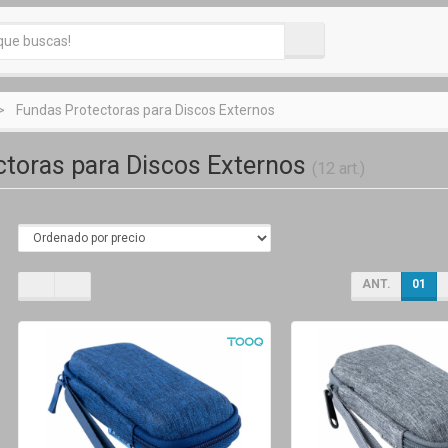
Fundas Protectoras para Discos Externos
ctoras para Discos Externos
(12 art.)
ANT.
01