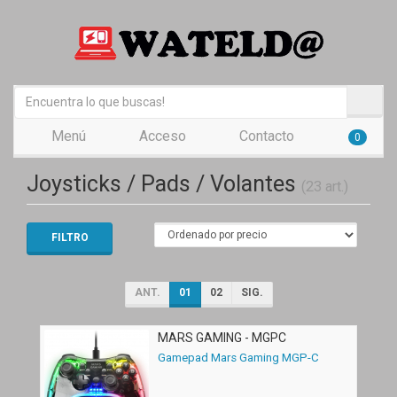
Menú
Acceso
Contacto
0
Joysticks / Pads / Volantes
(23 art.)
FILTRO
ANT.
01
02
SIG.
MARS GAMING - MGPC
Gamepad Mars Gaming MGP-C