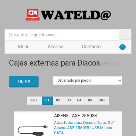
Menú
Acceso
Contacto
0
Cajas externas para Discos
(87 art.)
FILTRO
ANT.
01
02
03
04
05
SIG.
AISENS - ASE-25A03B
Adaptador para Discos Duros 2.5"
Aisens ASE-25A03B/ USB Macho -
SATA