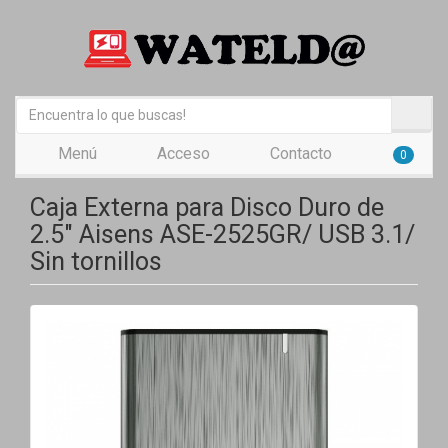
Menú
Acceso
Contacto
0
Caja Externa para Disco Duro de
2.5" Aisens ASE-2525GR/ USB 3.1/
Sin tornillos