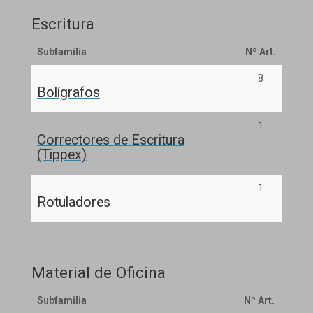
Escritura
Subfamilia
Nº Art.
8
Bolígrafos
1
Correctores de Escritura
(Tippex)
1
Rotuladores
Material de Oficina
Subfamilia
Nº Art.