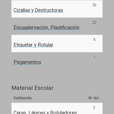
35
Cizallas y Destructoras
22
Encuadernación, Plastificación
4
Etiquetar y Rotular
1
Pegamentos
Material Escolar
Subfamilia
Nº Art.
2
Ceras, Lápices y Rotuladores