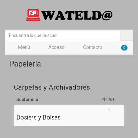
Menú
Acceso
Contacto
0
Papelería
Carpetas y Archivadores
Subfamilia
Nº Art.
1
Dosiers y Bolsas