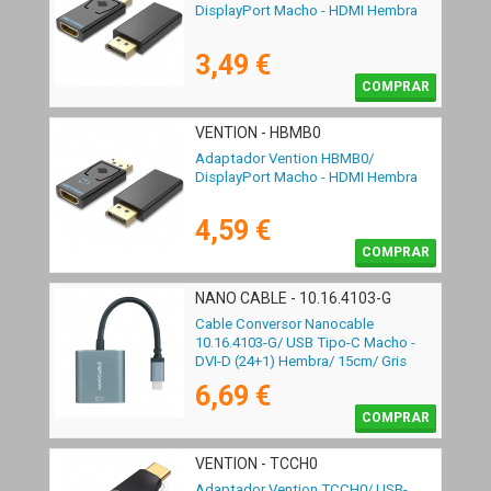
DisplayPort Macho - HDMI Hembra
3,49 €
COMPRAR
VENTION - HBMB0
Adaptador Vention HBMB0/
DisplayPort Macho - HDMI Hembra
4,59 €
COMPRAR
NANO CABLE - 10.16.4103-G
Cable Conversor Nanocable
10.16.4103-G/ USB Tipo-C Macho -
DVI-D (24+1) Hembra/ 15cm/ Gris
6,69 €
COMPRAR
VENTION - TCCH0
Adaptador Vention TCCH0/ USB-