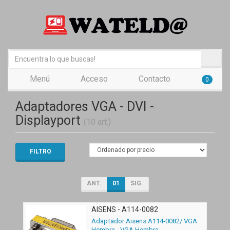
Menú
Acceso
Contacto
0
Adaptadores VGA - DVI -
Displayport
(10 art.)
FILTRO
ANT.
01
SIG.
AISENS - A114-0082
Adaptador Aisens A114-0082/ VGA
Hembra - VGA Hembra