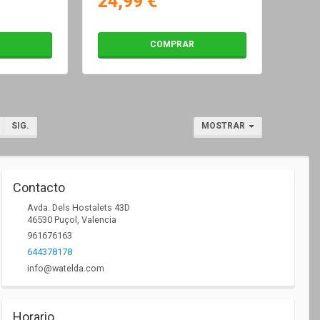
24,99 €
COMPRAR
SIG.
MOSTRAR
Contacto
Avda. Dels Hostalets 43D
46530
Puçol
,
Valencia
961676163
644378178
info@watelda.com
Horario