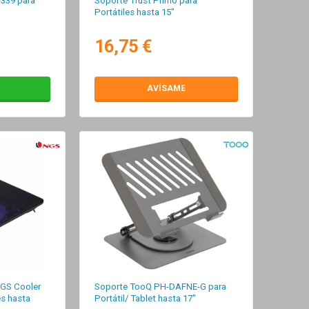
339 para
Soporte Trust Primo para
Portátiles hasta 15"
16,75 €
AVÍSAME
NGS Cooler
Soporte TooQ PH-DAFNE-G para
es hasta
Portátil/ Tablet hasta 17"