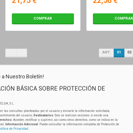
21,75 €
22,50 €
COMPRAR
COMPRAR
ANT.
01
02
 a Nuestro Boletín!
CIÓN BÁSICA SOBRE PROTECCIÓN DE
ELDA, S.L.
er las consultas planteadas por el usuario y enviarle la información solicitada;
sentimiento del usuario;
Destinatarios
: Solo se realizan cesiones si existe una
erechos
: Acceder, rectificar y suprimir, así como otros derechos, como se indica en la
nal;
Información Adicional
: Puede consultar la información completa de Protección de
olítica de Privacidad
.