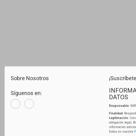
Sobre Nosotros
¡Suscríbete
INFORMA
Síguenos en:
DATOS
Responsable
: WAT
Finalidad
: Respond
Legitimación
: Con
obligación legal;
D
información adicio
Datos en nuestra
P