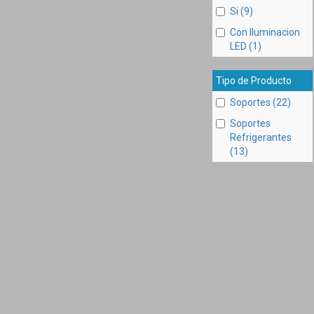
Si (9)
Con Iluminacion
LED (1)
Tipo de Producto
Soportes (22)
Soportes
Refrigerantes
(13)