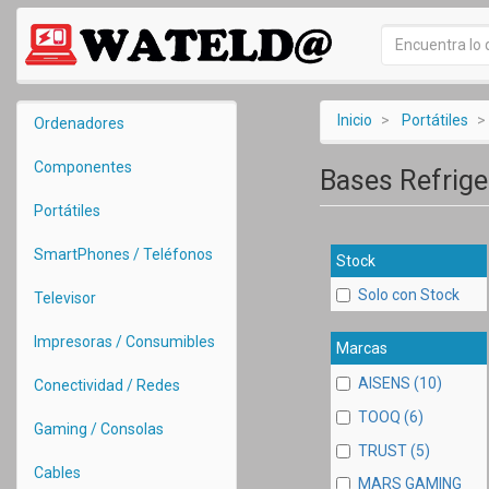
Inicio
Portátiles
Ordenadores
Componentes
Bases Refrig
Portátiles
SmartPhones / Teléfonos
Stock
Solo con Stock
Televisor
Impresoras / Consumibles
Marcas
AISENS (10)
Conectividad / Redes
TOOQ (6)
Gaming / Consolas
TRUST (5)
Cables
MARS GAMING