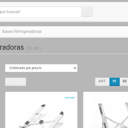
Bases Refrigeradoras
eradoras
(35 art.)
ANT.
01
02