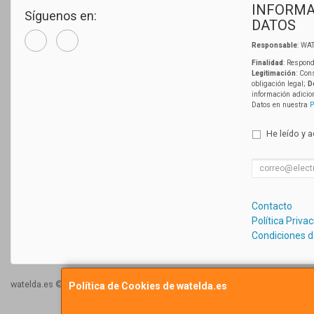
INFORMA
Síguenos en:
DATOS
Responsable
: WAT
Finalidad
: Respond
Legitimación
: Con
obligación legal;
D
información adicio
Datos en nuestra
P
He leído y 
Contacto
Política Priva
Condiciones 
watelda.es © 2026
Política de Cookies de watelda.es