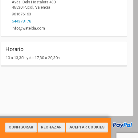
Avda. Dels Hostalets 43D
46530
Puçol
,
Valencia
961676163
644378178
info@watelda.com
Horario
10 a 13,30h y de 17,30 a 20,30h
CONFIGURAR
RECHAZAR
ACEPTAR COOKIES
7112 - Tfno: 961676163