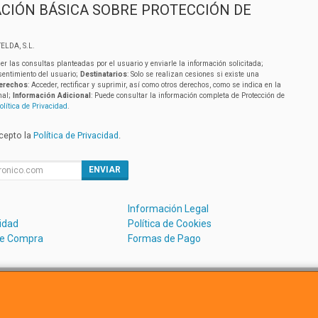
CIÓN BÁSICA SOBRE PROTECCIÓN DE
ELDA, S.L.
er las consultas planteadas por el usuario y enviarle la información solicitada;
sentimiento del usuario;
Destinatarios
: Solo se realizan cesiones si existe una
erechos
: Acceder, rectificar y suprimir, así como otros derechos, como se indica en la
nal;
Información Adicional
: Puede consultar la información completa de Protección de
olítica de Privacidad
.
acepto la
Política de Privacidad
.
ENVIAR
Información Legal
cidad
Política de Cookies
de Compra
Formas de Pago
Avda. Dels Hostalets 43D, 46530, Valencia, España. - C.I.F.:B5488