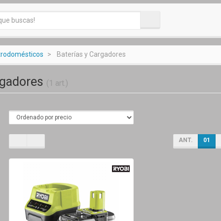
ctrodomésticos
Baterías y Cargadores
rgadores
(1 art.)
ANT.
01