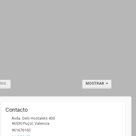
SIG.
MOSTRAR
Contacto
Avda. Dels Hostalets 43D
46530
Puçol
,
Valencia
961676163