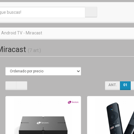
Android TV - Miracast
Miracast
(7 art.)
ANT.
01