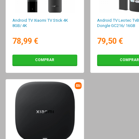
Android TV Xiaomi TV Stick 4K
Android TV Leotec Tv
8GB/ 4K
Dongle GC216/ 16GB
78,99 €
79,50 €
COMPRAR
COMPRAR