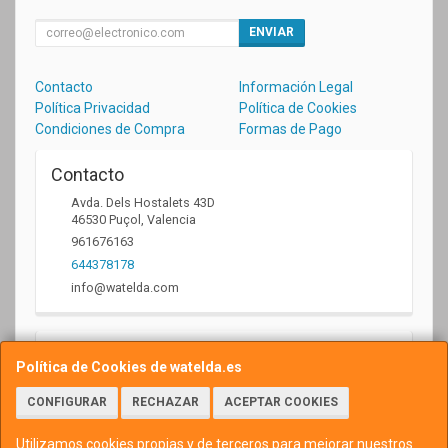
ENVIAR
Contacto
Información Legal
Política Privacidad
Política de Cookies
Condiciones de Compra
Formas de Pago
Contacto
Avda. Dels Hostalets 43D
46530
Puçol
,
Valencia
961676163
644378178
info@watelda.com
Horario
Política de Cookies de watelda.es
10 a 13,30h y de 17,30 a 20,30h
CONFIGURAR
RECHAZAR
ACEPTAR COOKIES
Utilizamos cookies propias y de terceros para mejorar nuestros