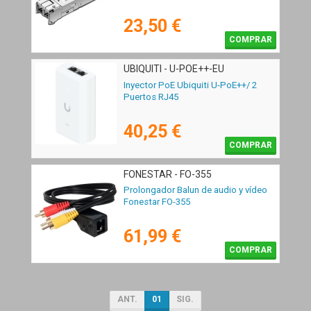
23,50 €
COMPRAR
UBIQUITI - U-POE++-EU
Inyector PoE Ubiquiti U-PoE++/ 2
Puertos RJ45
40,25 €
COMPRAR
FONESTAR - FO-355
Prolongador Balun de audio y vídeo
Fonestar FO-355
61,99 €
COMPRAR
ANT.
01
SIG.