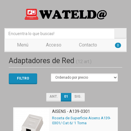
Menú
Acceso
Contacto
0
Adaptadores de Red
(12 art.)
FILTRO
ANT.
01
SIG.
AISENS - A139-0301
Roseta de Superficie Aisens A139-
0301/ Cat.6/ 1 Toma