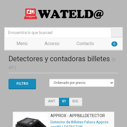
Menú
Acceso
Contacto
0
Detectores y contadoras billetes
(6
art.)
FILTRO
ANT.
01
SIG.
APPROX - APPBILLDETECTOR
Detector de Billetes Falsos Approx
appBILLDETECTOR