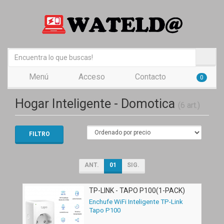
Menú
Acceso
Contacto
0
Hogar Inteligente - Domotica
(6 art.)
FILTRO
ANT.
01
SIG.
TP-LINK - TAPO P100(1-PACK)
Enchufe WiFi Inteligente TP-Link
Tapo P100