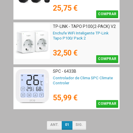
25,75 €
COMPRAR
TP-LINK - TAPO P100(2-PACK) V2
Enchufe WiFi Inteligente TP-Link
Tapo P100/ Pack 2
32,50 €
COMPRAR
SPC - 6433B
Controlador de Clima SPC Climate
Controler
55,99 €
COMPRAR
ANT.
01
SIG.