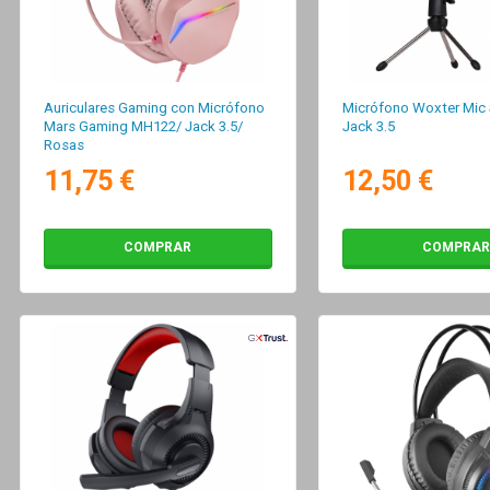
Auriculares Gaming con Micrófono
Micrófono Woxter Mic 
Mars Gaming MH122/ Jack 3.5/
Jack 3.5
Rosas
11,75 €
12,50 €
COMPRAR
COMPRAR