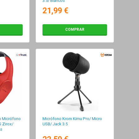
3.5/ Blancos
21,99 €
COMPRAR
n Micrófono
Micrófono Krom Kimu Pro/ Micro
 Zirox/
USB/ Jack 3.5
os