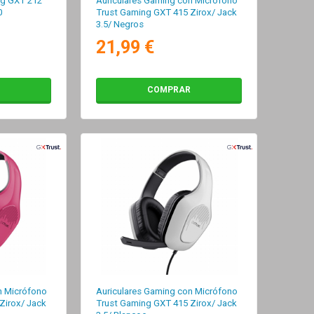
ng GXT 212
Auriculares Gaming con Micrófono
0
Trust Gaming GXT 415 Zirox/ Jack
3.5/ Negros
21,99 €
COMPRAR
n Micrófono
Auriculares Gaming con Micrófono
Zirox/ Jack
Trust Gaming GXT 415 Zirox/ Jack