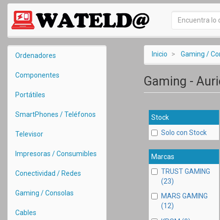
Inicio
Gaming / Co
Ordenadores
Componentes
Gaming - Auri
Portátiles
SmartPhones / Teléfonos
Stock
Solo con Stock
Televisor
Impresoras / Consumibles
Marcas
TRUST GAMING
Conectividad / Redes
(23)
Gaming / Consolas
MARS GAMING
(12)
Cables