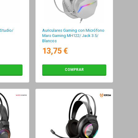
Studio/
Auriculares Gaming con Micrófono
Mars Gaming MH122/ Jack 3.5/
Blancos
13,75 €
COMPRAR