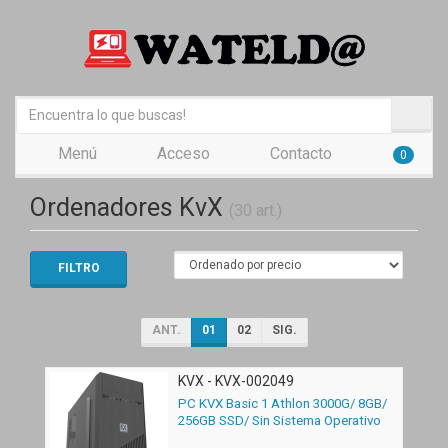
Menú
Acceso
Contacto
0
Ordenadores KvX
(30 art.)
FILTRO
ANT.
01
02
SIG.
KVX - KVX-002049
PC KVX Basic 1 Athlon 3000G/ 8GB/
256GB SSD/ Sin Sistema Operativo