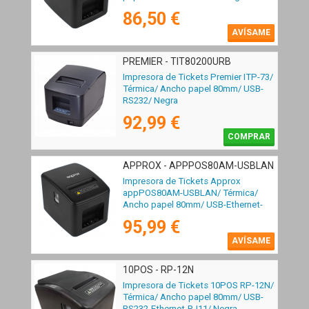
86,50 €
AVÍSAME
PREMIER - TIT80200URB
Impresora de Tickets Premier ITP-73/
Térmica/ Ancho papel 80mm/ USB-
RS232/ Negra
92,99 €
COMPRAR
APPROX - APPPOS80AM-USBLAN
Impresora de Tickets Approx
appPOS80AM-USBLAN/ Térmica/
Ancho papel 80mm/ USB-Ethernet-
RJ11/ Negra
95,99 €
AVÍSAME
10POS - RP-12N
Impresora de Tickets 10POS RP-12N/
Térmica/ Ancho papel 80mm/ USB-
RS232-Ethernet-RJ11/ Negra