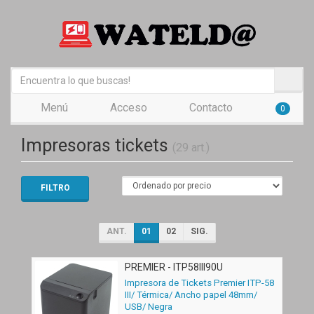
Menú
Acceso
Contacto
0
Impresoras tickets
(29 art.)
FILTRO
ANT.
01
02
SIG.
PREMIER - ITP58III90U
Impresora de Tickets Premier ITP-58
III/ Térmica/ Ancho papel 48mm/
USB/ Negra