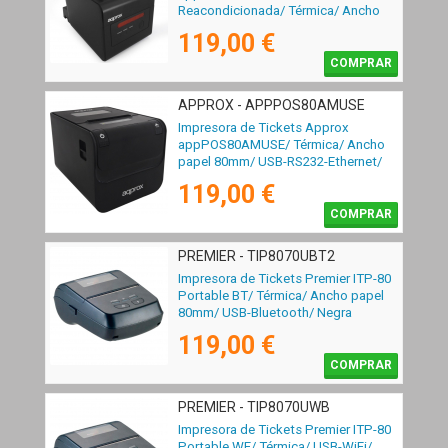
Reacondicionada/ Térmica/ Ancho
papel 58 y 80mm/ USB-WiFi-LAN-
119,00 €
RS232-RJ11/ Negra
COMPRAR
APPROX - APPPOS80AMUSE
Impresora de Tickets Approx
appPOS80AMUSE/ Térmica/ Ancho
papel 80mm/ USB-RS232-Ethernet/
Negra
119,00 €
COMPRAR
PREMIER - TIP8070UBT2
Impresora de Tickets Premier ITP-80
Portable BT/ Térmica/ Ancho papel
80mm/ USB-Bluetooth/ Negra
119,00 €
COMPRAR
PREMIER - TIP8070UWB
Impresora de Tickets Premier ITP-80
Portable WF/ Térmica/ USB-WiFi/