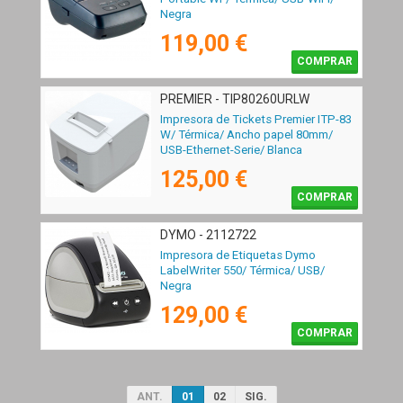
Negra
119,00 €
COMPRAR
PREMIER - TIP80260URLW
Impresora de Tickets Premier ITP-83
W/ Térmica/ Ancho papel 80mm/
USB-Ethernet-Serie/ Blanca
125,00 €
COMPRAR
DYMO - 2112722
Impresora de Etiquetas Dymo
LabelWriter 550/ Térmica/ USB/
Negra
129,00 €
COMPRAR
ANT.
01
02
SIG.