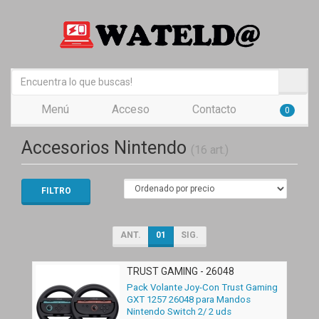
Menú
Acceso
Contacto
0
Accesorios Nintendo
(16 art.)
FILTRO
ANT.
01
SIG.
TRUST GAMING - 26048
Pack Volante Joy-Con Trust Gaming
GXT 1257 26048 para Mandos
Nintendo Switch 2/ 2 uds