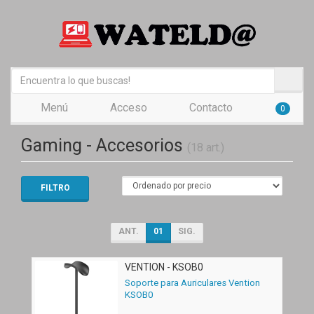
Menú
Acceso
Contacto
0
Gaming - Accesorios
(18 art.)
FILTRO
ANT.
01
SIG.
VENTION - KSOB0
Soporte para Auriculares Vention
KSOB0