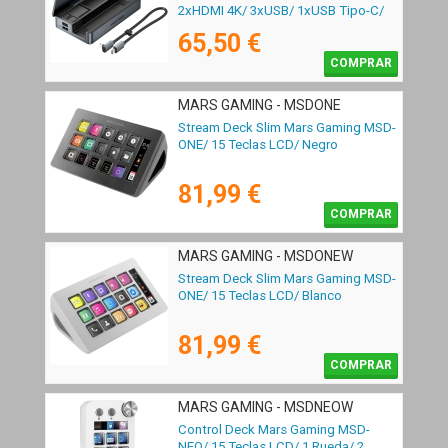
2xHDMI 4K/ 3xUSB/ 1xUSB Tipo-C/
1xUSB Tipo-C PD/ 1xRJ45/ 1xLector
65,50 €
Tarjetas/ Gris
COMPRAR
MARS GAMING - MSDONE
Stream Deck Slim Mars Gaming MSD-
ONE/ 15 Teclas LCD/ Negro
81,99 €
COMPRAR
MARS GAMING - MSDONEW
Stream Deck Slim Mars Gaming MSD-
ONE/ 15 Teclas LCD/ Blanco
81,99 €
COMPRAR
MARS GAMING - MSDNEOW
Control Deck Mars Gaming MSD-
NEO/ 15 Teclas LCD/ 1 Rueda/ 2