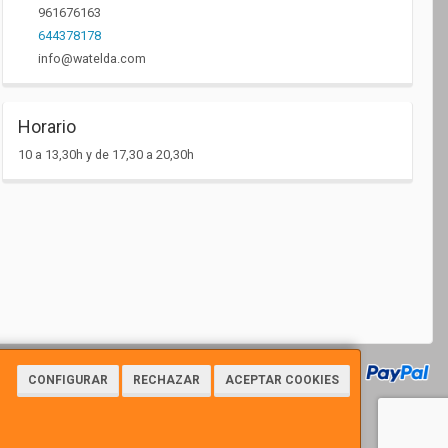
961676163
644378178
info@watelda.com
Horario
10 a 13,30h y de 17,30 a 20,30h
CONFIGURAR
RECHAZAR
ACEPTAR COOKIES
7112 - Tfno: 961676163