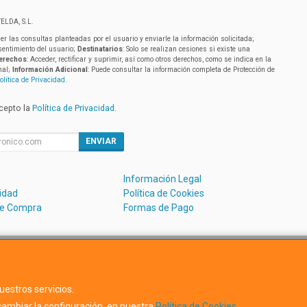
ELDA, S.L.
er las consultas planteadas por el usuario y enviarle la información solicitada;
sentimiento del usuario;
Destinatarios
: Solo se realizan cesiones si existe una
erechos
: Acceder, rectificar y suprimir, así como otros derechos, como se indica en la
nal;
Información Adicional
: Puede consultar la información completa de Protección de
olítica de Privacidad
.
acepto la
Política de Privacidad
.
ENVIAR
Información Legal
cidad
Política de Cookies
de Compra
Formas de Pago
Avda. Dels Hostalets 43D, 46530, Valencia, España. - C.I.F.:B5488
uestros servicios.
ambiar la configuración, en nuestra
Política de Cookies
.