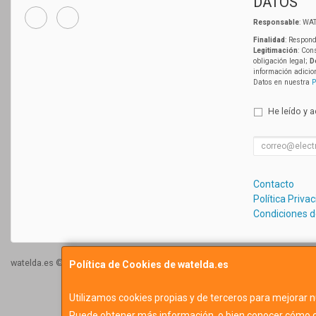
DATOS
Responsable
: WAT
Finalidad
: Respond
Legitimación
: Con
obligación legal;
D
información adicio
Datos en nuestra
P
He leído y 
Contacto
Política Priva
Condiciones 
watelda.es © 2026
Política de Cookies de watelda.es
Utilizamos cookies propias y de terceros para mejorar n
Puede obtener más información, o bien conocer cómo c