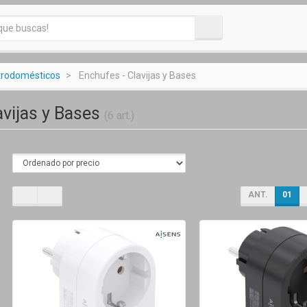
ctrodomésticos
Enchufes - Clavijas y Bases
avijas y Bases
(6 art.)
ANT.
01