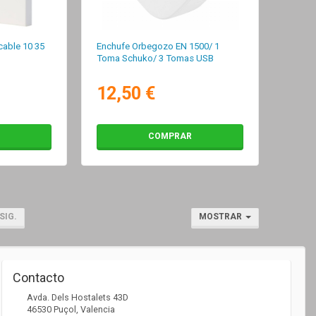
able 10 35
Enchufe Orbegozo EN 1500/ 1
Toma Schuko/ 3 Tomas USB
12,50 €
COMPRAR
SIG.
MOSTRAR
Contacto
Avda. Dels Hostalets 43D
46530
Puçol
,
Valencia