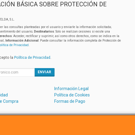
CIÓN BÁSICA SOBRE PROTECCIÓN DE
ELDA, S.L.
er las consultas planteadas por el usuario y enviarle la información solicitada;
sentimiento del usuario;
Destinatarios
: Solo se realizan cesiones si existe una
erechos
: Acceder, rectificar y suprimir, así como otros derechos, como se indica en la
nal;
Información Adicional
: Puede consultar la información completa de Protección de
olítica de Privacidad
.
acepto la
Política de Privacidad
.
ENVIAR
Información Legal
cidad
Política de Cookies
de Compra
Formas de Pago
Avda. Dels Hostalets 43D, 46530, Valencia, España. - C.I.F.:B5488