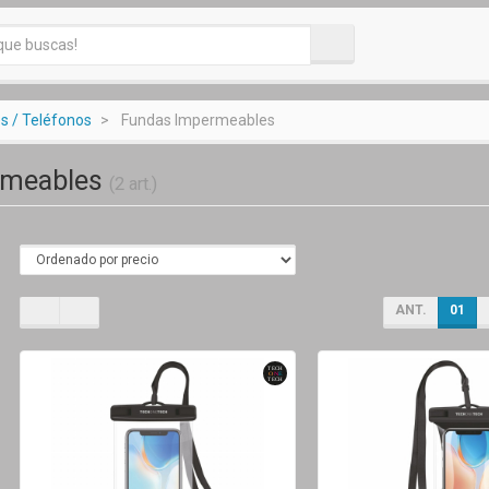
 / Teléfonos
Fundas Impermeables
rmeables
(2 art.)
ANT.
01