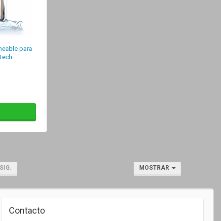
meable para
Tech
SIG.
MOSTRAR
Contacto