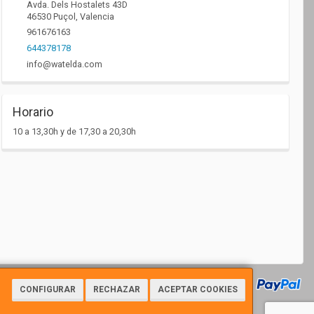
Avda. Dels Hostalets 43D
46530
Puçol
,
Valencia
961676163
644378178
info@watelda.com
Horario
10 a 13,30h y de 17,30 a 20,30h
CONFIGURAR
RECHAZAR
ACEPTAR COOKIES
7112 - Tfno: 961676163