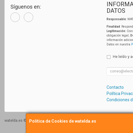
INFORMA
Síguenos en:
DATOS
Responsable
: WAT
Finalidad
: Respond
Legitimación
: Con
obligación legal;
D
información adicio
Datos en nuestra
P
He leído y 
Contacto
Política Priva
Condiciones 
watelda.es © 2026
Política de Cookies de watelda.es