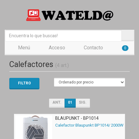
Menú
Acceso
Contacto
0
Calefactores
(4 art.)
FILTRO
ANT.
01
SIG.
BLAUPUNKT - BP1014
Calefactor Blaupunkt BP1014/ 2000W