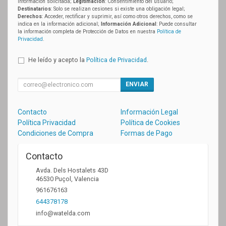
información solicitada;
Legitimación
: Consentimiento del usuario;
Destinatarios
: Solo se realizan cesiones si existe una obligación legal;
Derechos
: Acceder, rectificar y suprimir, así como otros derechos, como se
indica en la información adicional;
Información Adicional
: Puede consultar
la información completa de Protección de Datos en nuestra
Política de
Privacidad
.
He leído y acepto la
Política de Privacidad
.
ENVIAR
Contacto
Información Legal
Política Privacidad
Política de Cookies
Condiciones de Compra
Formas de Pago
Contacto
Avda. Dels Hostalets 43D
46530
Puçol
,
Valencia
961676163
644378178
info@watelda.com