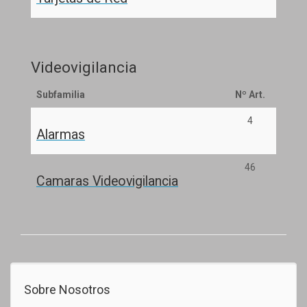
Videovigilancia
Subfamilia
Nº Art.
4
Alarmas
46
Camaras Videovigilancia
Sobre Nosotros