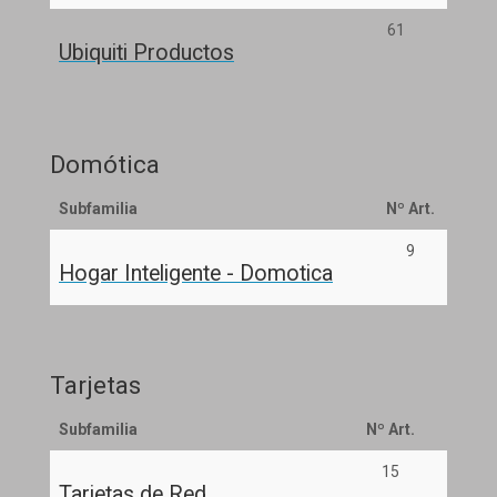
61
Ubiquiti Productos
Domótica
Subfamilia
Nº Art.
9
Hogar Inteligente - Domotica
Tarjetas
Subfamilia
Nº Art.
15
Tarjetas de Red