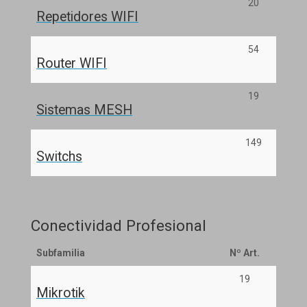
20
Repetidores WIFI
54
Router WIFI
19
Sistemas MESH
149
Switchs
Conectividad Profesional
Subfamilia
Nº Art.
19
Mikrotik