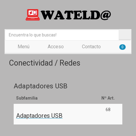
Menú
Acceso
Contacto
0
Conectividad / Redes
Adaptadores USB
Subfamilia
Nº Art.
68
Adaptadores USB