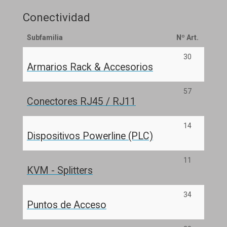
Conectividad
Subfamilia
Nº Art.
30
Armarios Rack & Accesorios
57
Conectores RJ45 / RJ11
14
Dispositivos Powerline (PLC)
11
KVM - Splitters
34
Puntos de Acceso