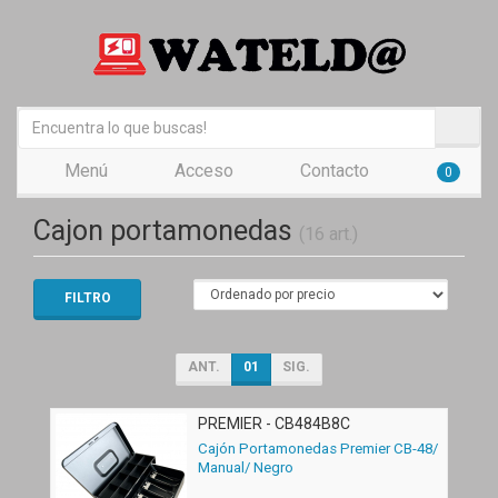
Menú
Acceso
Contacto
0
Cajon portamonedas
(16 art.)
FILTRO
ANT.
01
SIG.
PREMIER - CB484B8C
Cajón Portamonedas Premier CB-48/
Manual/ Negro