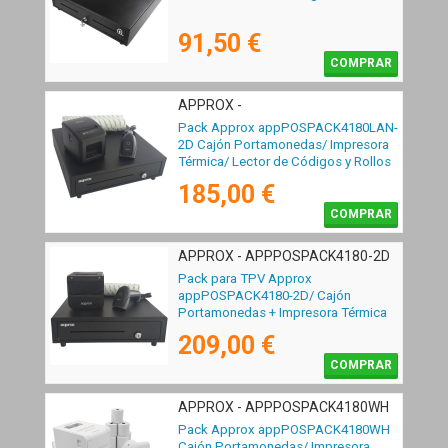
91,50 €
COMPRAR
APPROX -
APPPOSPACK4180LAN-2D
Pack Approx appPOSPACK4180LAN-
2D Cajón Portamonedas/ Impresora
Térmica/ Lector de Códigos y Rollos
Térmicos
185,00 €
COMPRAR
APPROX - APPPOSPACK4180-2D
Pack para TPV Approx
appPOSPACK4180-2D/ Cajón
Portamonedas + Impresora Térmica
de Tickets + Lector de Códigos +
209,00 €
Rollos Térmicos
COMPRAR
APPROX - APPPOSPACK4180WH
Pack Approx appPOSPACK4180WH
Cajón Portamonedas/ Impresora