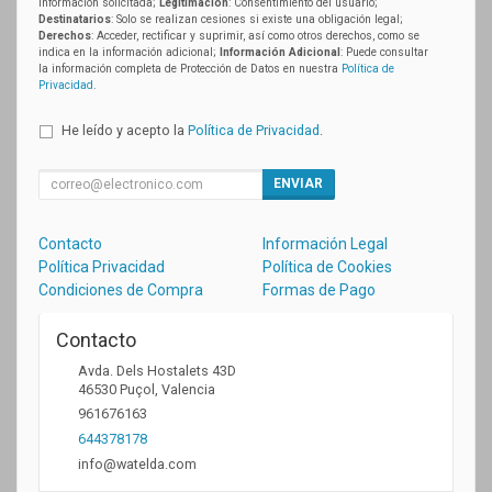
información solicitada;
Legitimación
: Consentimiento del usuario;
Destinatarios
: Solo se realizan cesiones si existe una obligación legal;
Derechos
: Acceder, rectificar y suprimir, así como otros derechos, como se
indica en la información adicional;
Información Adicional
: Puede consultar
la información completa de Protección de Datos en nuestra
Política de
Privacidad
.
He leído y acepto la
Política de Privacidad
.
ENVIAR
Contacto
Información Legal
Política Privacidad
Política de Cookies
Condiciones de Compra
Formas de Pago
Contacto
Avda. Dels Hostalets 43D
46530
Puçol
,
Valencia
961676163
644378178
info@watelda.com