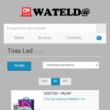
Menú
Acceso
Contacto
0
Tiras Led
(4 art.)
FILTRO
ANT.
01
SIG.
VENTION - PAEWF
Tira LED Vention PAEWF/ 1m