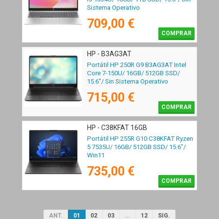
Sistema Operativo
709,00 €
COMPRAR
HP - B3AG3AT
Portátil HP 250R G9 B3AG3AT Intel
Core 7-150U/ 16GB/ 512GB SSD/
15.6"/ Sin Sistema Operativo
715,00 €
COMPRAR
HP - C38KFAT 16GB
Portátil HP 255R G10 C38KFAT Ryzen
5 7535U/ 16GB/ 512GB SSD/ 15.6"/
Win11
735,00 €
COMPRAR
ANT.
01
02
03
...
12
SIG.