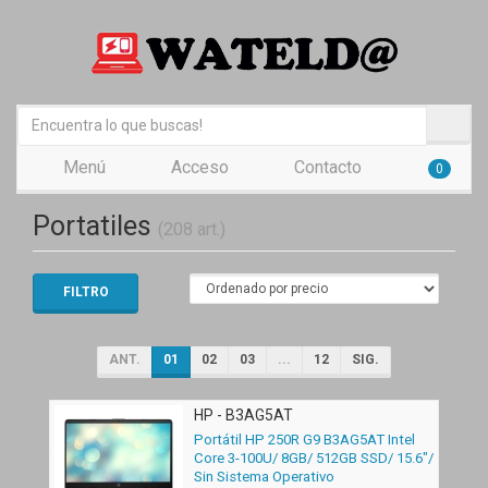
Menú
Acceso
Contacto
0
Portatiles
(208 art.)
FILTRO
ANT.
01
02
03
...
12
SIG.
HP - B3AG5AT
Portátil HP 250R G9 B3AG5AT Intel
Core 3-100U/ 8GB/ 512GB SSD/ 15.6"/
Sin Sistema Operativo