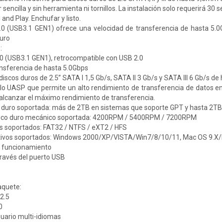
 sencilla y sin herramienta ni tornillos. La instalación solo requerirá 30 
and Play. Enchufar y listo.
0 (USB3.1 GEN1) ofrece una velocidad de transferencia de hasta 5.0G
duro
:
0 (USB3.1 GEN1), retrocompatible con USB 2.0
ansferencia de hasta 5.0Gbps
iscos duros de 2.5” SATA I 1,5 Gb/s, SATA II 3 Gb/s y SATA III 6 Gb/s d
lo UASP que permite un alto rendimiento de transferencia de datos ent
alcanzar el máximo rendimiento de transferencia.
 duro soportada: más de 2TB en sistemas que soporte GPT y hasta 2TB 
disco duro mecánico soportada: 4200RPM / 5400RPM / 7200RPM
s soportados: FAT32 / NTFS / eXT2 / HFS
tivos soportados: Windows 2000/XP/VISTA/Win7/8/10/11, Mac OS 9.X
e funcionamiento
través del puerto USB
aquete:
 2.5
0
uario multi-idiomas