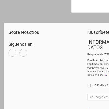
Sobre Nosotros
¡Suscríbete
INFORMA
Síguenos en:
DATOS
Responsable
: WAT
Finalidad
: Respond
Legitimación
: Con
obligación legal;
D
información adicio
Datos en nuestra
P
He leído y 