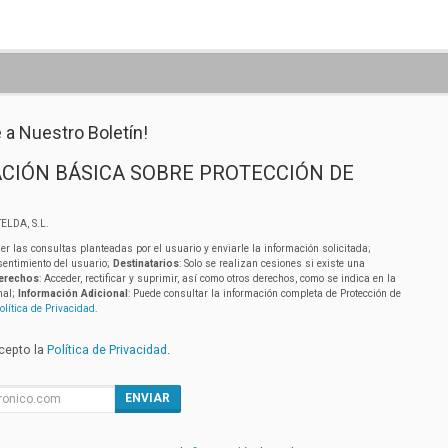
 a Nuestro Boletín!
CIÓN BÁSICA SOBRE PROTECCIÓN DE
ELDA, S.L.
er las consultas planteadas por el usuario y enviarle la información solicitada;
sentimiento del usuario;
Destinatarios
: Solo se realizan cesiones si existe una
erechos
: Acceder, rectificar y suprimir, así como otros derechos, como se indica en la
nal;
Información Adicional
: Puede consultar la información completa de Protección de
olítica de Privacidad
.
acepto la
Política de Privacidad
.
ENVIAR