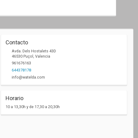
Contacto
Avda. Dels Hostalets 43D
46530
Puçol
,
Valencia
961676163
644378178
info@watelda.com
Horario
10 a 13,30h y de 17,30 a 20,30h