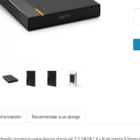
nformación
Recomendar a un amigo
diseño moderno para discos duros de 2.5 SATA I, II y III de hasta 9,5mm d