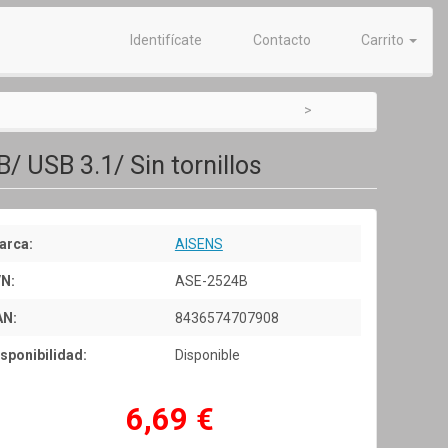
Identifícate
Contacto
Carrito
/ USB 3.1/ Sin tornillos
arca:
AISENS
/N:
ASE-2524B
AN:
8436574707908
sponibilidad:
Disponible
6,69 €