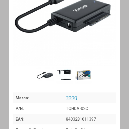
Marca:
TOOQ
P/N:
TQHDA-02C
EAN:
8433281011397