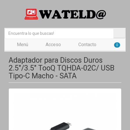
Menú
Acceso
Contacto
0
Adaptador para Discos Duros
2.5"/3.5" TooQ TQHDA-02C/ USB
Tipo-C Macho - SATA