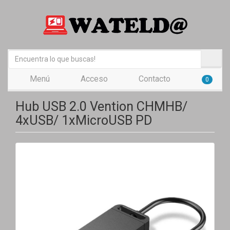
Menú
Acceso
Contacto
0
Hub USB 2.0 Vention CHMHB/
4xUSB/ 1xMicroUSB PD