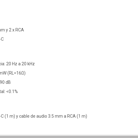
mm y 2 x RCA
-C
ia: 20 Hz a 20 kHz
8 mW (RL=16Ω)
>90 dB
tal: <0.1%
-C (1 m) y cable de audio 3.5 mm a RCA (1 m)