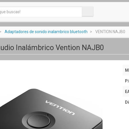
Adaptadores de sonido inalambrico bluetooth
VENTION NAJB0
Audio Inalámbrico Vention NAJB0
M
P
E
Di