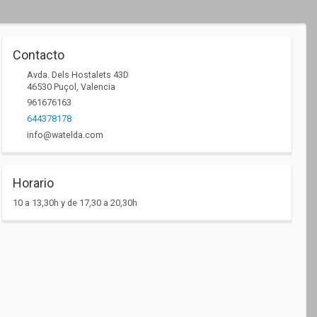
Contacto
Avda. Dels Hostalets 43D
46530
Puçol
,
Valencia
961676163
644378178
info@watelda.com
Horario
10 a 13,30h y de 17,30 a 20,30h