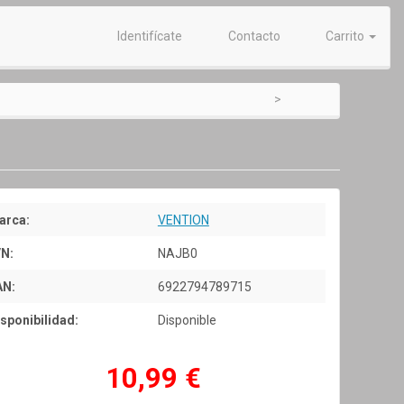
Identifícate
Contacto
Carrito
arca:
VENTION
/N:
NAJB0
AN:
6922794789715
sponibilidad:
Disponible
10,99 €