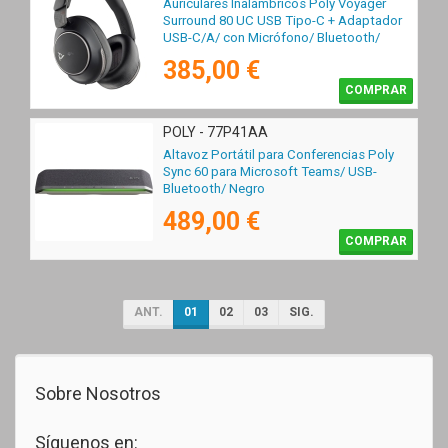
Auriculares Inalámbricos Poly Voyager
Surround 80 UC USB Tipo-C + Adaptador
USB-C/A/ con Micrófono/ Bluetooth/
Negros
385,00 €
COMPRAR
POLY - 77P41AA
Altavoz Portátil para Conferencias Poly
Sync 60 para Microsoft Teams/ USB-
Bluetooth/ Negro
489,00 €
COMPRAR
ANT.
01
02
03
SIG.
Sobre Nosotros
Síguenos en: