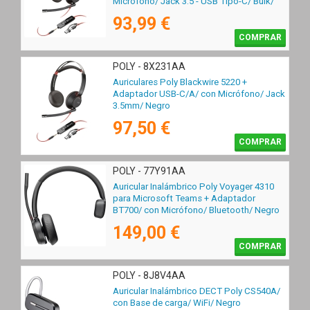
Micrófono/ Jack 3.5 - USB Tipo-C/ Bulk/
Negros
93,99 €
COMPRAR
POLY - 8X231AA
Auriculares Poly Blackwire 5220 +
Adaptador USB-C/A/ con Micrófono/ Jack
3.5mm/ Negro
97,50 €
COMPRAR
POLY - 77Y91AA
Auricular Inalámbrico Poly Voyager 4310
para Microsoft Teams + Adaptador
BT700/ con Micrófono/ Bluetooth/ Negro
149,00 €
COMPRAR
POLY - 8J8V4AA
Auricular Inalámbrico DECT Poly CS540A/
con Base de carga/ WiFi/ Negro