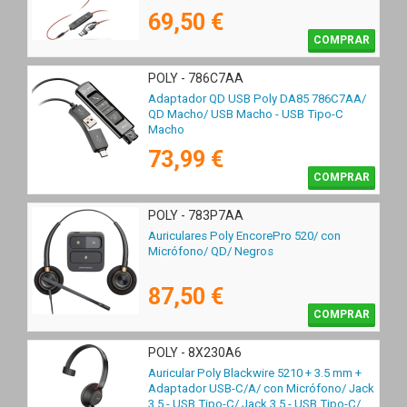
Tipo-C/ Negros
69,50 €
COMPRAR
POLY - 786C7AA
Adaptador QD USB Poly DA85 786C7AA/
QD Macho/ USB Macho - USB Tipo-C
Macho
73,99 €
COMPRAR
POLY - 783P7AA
Auriculares Poly EncorePro 520/ con
Micrófono/ QD/ Negros
87,50 €
COMPRAR
POLY - 8X230A6
Auricular Poly Blackwire 5210 + 3.5 mm +
Adaptador USB-C/A/ con Micrófono/ Jack
3.5 - USB Tipo-C/ Jack 3.5 - USB Tipo-C/