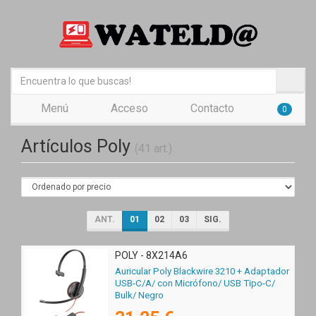
Menú
Acceso
Contacto
0
Artículos Poly
(41 art.)
ANT.
01
02
03
SIG.
POLY - 8X214A6
Auricular Poly Blackwire 3210 + Adaptador
USB-C/A/ con Micrófono/ USB Tipo-C/
Bulk/ Negro